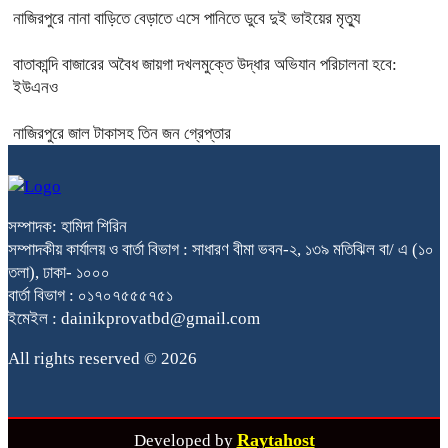
নাজিরপুরে নানা বাড়িতে বেড়াতে এসে পানিতে ডুবে দুই ভাইয়ের মৃত্যু
বাতাকান্দি বাজারের অবৈধ জায়গা দখলমুক্তে উদ্ধার অভিযান পরিচালনা হবে:
ইউএনও
নাজিরপুরে জাল টাকাসহ তিন জন গ্রেপ্তার
সম্পাদক: হামিদা শিরিন
সম্পাদকীয় কার্যালয় ও বার্তা বিভাগ : সাধারণ বীমা ভবন-২, ১৩৯ মতিঝিল বা/ এ (১০
তলা), ঢাকা- ১০০০
বার্তা বিভাগ : ০১৭০৭৫৫৫৭৫১
ইমেইল : dainikprovatbd@gmail.com
All rights reserved © 2026
Raytahost
Developed by