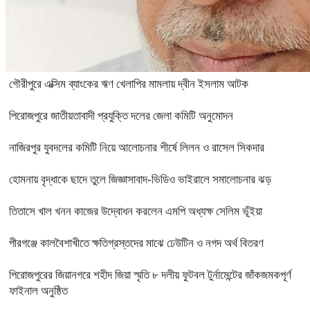
গৌরীপুরে এক্সিম ব্যাংকের ঋণ খেলাপির মামলায় দ্বীন ইসলাম আটক
পিরোজপুরে জাতীয়তাবাদী প্রযুক্তি দলের জেলা কমিটি অনুমোদন
নাজিরপুর যুবদলের কমিটি নিয়ে আলোচনার শীর্ষে লিলন ও রাসেল সিকদার
হোমনায় বৃদ্ধাকে ছাদে তুলে জিজ্ঞাসাবাদ-ভিডিও ভাইরালে সমালোচনার ঝড়
তিতাসে খাল খনন কাজের উদ্বোধন করলেন এমপি অধ্যক্ষ সেলিম ভূঁইয়া
পীরগঞ্জে কালবৈশাখীতে ক্ষতিগ্রস্তদের মাঝে ঢেউটিন ও নগদ অর্থ বিতরণ
পিরোজপুরের জিয়ানগরে শহীদ জিয়া স্মৃতি ৮ দলীয় ফুটবল টুর্নামেন্টের জাঁকজমকপূর্ণ
ফাইনাল অনুষ্ঠিত