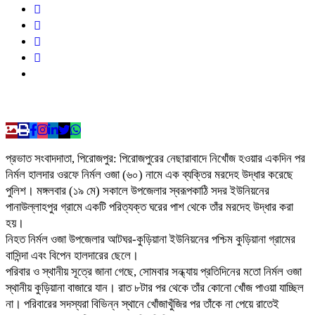
প্রভাত সংবাদদাতা, পিরোজপুর: পিরোজপুরের নেছারাবাদে নিখোঁজ হওয়ার একদিন পর
নির্মল হালদার ওরফে নির্মল ওজা (৬০) নামে এক ব্যক্তির মরদেহ উদ্ধার করেছে
পুলিশ। মঙ্গলবার (১৯ মে) সকালে উপজেলার স্বরূপকাঠি সদর ইউনিয়নের
পানাউল্লাহপুর গ্রামে একটি পরিত্যক্ত ঘরের পাশ থেকে তাঁর মরদেহ উদ্ধার করা
হয়।
নিহত নির্মল ওজা উপজেলার আটঘর-কুড়িয়ানা ইউনিয়নের পশ্চিম কুড়িয়ানা গ্রামের
বাসিন্দা এবং বিপেন হালদারের ছেলে।
পরিবার ও স্থানীয় সূত্রে জানা গেছে, সোমবার সন্ধ্যায় প্রতিদিনের মতো নির্মল ওজা
স্থানীয় কুড়িয়ানা বাজারে যান। রাত ৮টার পর থেকে তাঁর কোনো খোঁজ পাওয়া যাচ্ছিল
না। পরিবারের সদস্যরা বিভিন্ন স্থানে খোঁজাখুঁজির পর তাঁকে না পেয়ে রাতেই