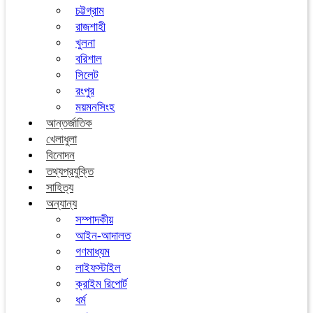
চট্টগ্রাম
রাজশাহী
খুলনা
বরিশাল
সিলেট
রংপুর
ময়মনসিংহ
আন্তর্জাতিক
খেলাধুলা
বিনোদন
তথ্যপ্রযুক্তি
সাহিত্য
অন্যান্য
সম্পাদকীয়
আইন-আদালত
গণমাধ্যম
লাইফস্টাইল
ক্রাইম রিপোর্ট
ধর্ম