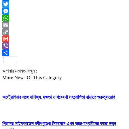
Facebook
Twitter
Messenger
WhatsApp
Email
Copy
Link
Gmail
Viber
Share
আপনার মতামত লিখুন :
More News Of This Category
অস্ট্রেলিয়ার সঙ্গে বাণিজ্য, দক্ষতা ও গবেষণা সহযোগিতা বাড়াতে গুরুত্বারোপ
গ্রিসের সাইক্লাডেস দ্বীপপুঞ্জের সিফনোস এখন ভ্রমণপ্রেমীদের কাছে নতুন