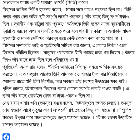
নেছারাবাদ থানায় একটি সাধারণ ডায়েরি (জিডি) করেন।
নিহতের ভাগিনা দিলীপ হালদার বলেন, “মামার সঙ্গে কারও শত্রুতা ছিল না। তিনি
গলায় প্রায় দেড় ভরির দুটি স্বর্ণের লকেট পরতেন। তাঁর কাছে কিছু নগদ টাকাও
ছিল। স্থানীয় এক বাসিন্দা নাম প্রকাশে অনিচ্ছুক তিনি বলেন মাদক ব্যবসায়ীদের
দ্বারা এ ধরনের অপরাধ সংঘটিত হতে পারে বলে ধারণা । কারণ এ এলাকায় মাদক
ব্যবসায়ী ও মাদক সেবীদের বিরুদ্ধে ভয়ে কেউ কোনো কথা বলতে পারে না ।
নির্মলের সম্পর্কের ভাই ও প্রতিবেশী সমিরণ রায় জানান, এলাকায় নির্মল ‘ওজা’
হিসেবে পরিচিত ছিলেন। মানুষের প্রয়োজনে তিনি প্রায়ই টাকা ধার দিতেন। ঘটনার
দিনও তাঁর কাছে টাকা ছিল বলে পরিবারের ধারণা।
প্রতিবেশী অমল রায় বলেন, “নির্মল আমাদের বিভিন্ন সময়ে আর্থিক সহায়তা
করতেন। এক সপ্তাহ আগেও তিনি আমাকে ৫০ হাজার টাকা ধার দিয়েছিলেন।
সোমবার রাতে শুনি তিনি নিখোঁজ, আর সকালে তাঁর মরদেহ উদ্ধারের খবর পাই।”
পুলিশ জানায়, ঘটনাস্থলে নিহতের গলায় কোনো স্বর্ণের লকেট পাওয়া যায়নি। এ
ছাড়া তাঁর কাছে মোবাইল ফোন বা টাকা-পয়সাও ছিল না।
নেছারাবাদ থানার ওসি (তদন্ত) সঞ্জয় বলেন, “ঘটনাস্থলে তদন্ত চলছে। তদন্ত
শেষ হওয়ার আগে মৃত্যুর কারণ সম্পর্কে নিশ্চিতভাবে কিছু বলা যাচ্ছে না।” পুলিশ
মরদেহ উদ্ধার করে ময়নাতদন্তের জন্য পাঠানো হয়েছে । ঘটনার রহস্য উদ্‌ঘাটনে
তদন্ত অব্যাহত রয়েছে।