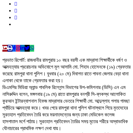
প্রভাত রিপোর্ট: রাজধানীর রামপুরায় ১০ বছর বয়সী এক মাদ্রাসা শিক্ষার্থীকে ধর্ষণ ও
আত্মহত্যায় প্ররোচনার অভিযোগে মূল আসামি মো. শিহাব হোসেনকে (১৯) গ্রেফতার
করেছে রামপুরা থানা পুলিশ। বুধবার (২০ মে) দিবাগত রাতে পাবনা জেলার বেড়া থানা
এলাকা থেকে তাকে গ্রেফতার করা হয়।
ডিএমপির মিডিয়া অ্যান্ড পাবলিক রিলেশন্স বিভাগের উপ-কমিশনার (ডিসি) এন এম
নাসিরুদ্দিন বলেন, মঙ্গলবার (১৯ মে) রাতে রামপুরার বনশ্রী সি-ব্লকস্থ আলোকিত
কুরআন ইন্টারন্যাশনাল হিফজ মাদ্রাসার ভেতরে শিক্ষার্থী মো. আব্দুল্লাহ গলায় গামছা
প্যাঁচিয়ে আত্মহত্যা করে। খবর পেয়ে রামপুরা থানা পুলিশ ঘটনাস্থলে গিয়ে মৃতদেহের
সুরতহাল প্রতিবেদন তৈরি করে ময়নাতদন্তের জন্য ঢাকা মেডিকেল কলেজ
হাসপাতাল মর্গে পাঠায়। সুরতহাল প্রতিবেদন তৈরির সময় মৃতের শরীরে অস্বাভাবিক
যৌনাচারের প্রাথমিক লক্ষণ দেখা যায়।