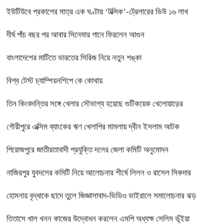
ইউটিউবে প্রকাশের মাত্র এক ঘণ্টায় ‘টক্সিক’-ট্রেলারের ভিউ ১৬ লাখ
দীর্ঘ পাঁচ বছর পর আবার সিনেমার গানে ফিরলেন আগুন
বাংলাদেশের মাটিতে ভারতের সিরিজ নিয়ে নতুন শঙ্কা
বিশ্ব টেস্ট চ্যাম্পিয়নশিপে কে কোথায়
তিন কিংবদন্তির সঙ্গে খেলার সৌভাগ্য হয়েছে গুটিকয়েক খেলোয়াড়ের
গৌরীপুরে এক্সিম ব্যাংকের ঋণ খেলাপির মামলায় দ্বীন ইসলাম আটক
পিরোজপুরে জাতীয়তাবাদী প্রযুক্তি দলের জেলা কমিটি অনুমোদন
নাজিরপুর যুবদলের কমিটি নিয়ে আলোচনার শীর্ষে লিলন ও রাসেল সিকদার
হোমনায় বৃদ্ধাকে ছাদে তুলে জিজ্ঞাসাবাদ-ভিডিও ভাইরালে সমালোচনার ঝড়
তিতাসে খাল খনন কাজের উদ্বোধন করলেন এমপি অধ্যক্ষ সেলিম ভূঁইয়া