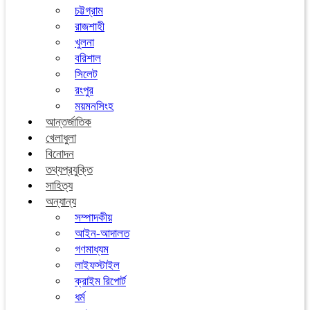
চট্টগ্রাম
রাজশাহী
খুলনা
বরিশাল
সিলেট
রংপুর
ময়মনসিংহ
আন্তর্জাতিক
খেলাধুলা
বিনোদন
তথ্যপ্রযুক্তি
সাহিত্য
অন্যান্য
সম্পাদকীয়
আইন-আদালত
গণমাধ্যম
লাইফস্টাইল
ক্রাইম রিপোর্ট
ধর্ম