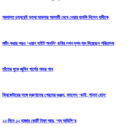
আদালত চত্বরেই হত্যা মামলার আসামী দেখে নেয়ার হুমকি দিলেন বাদীকে
শুটিং করার পরও ‘ওয়ান নাইট অনলি’ ছবির নগ্ন দৃশ্য বাদ দিয়েছেন পরিচালক
তাঁতের বুকে জুবিন গার্গের অমর গান
ক্রিকেটারের সঙ্গে ম্রুণালের প্রেমের গুঞ্জন, বললেন ‘ভাই, শান্ত হোন’
২২ দিনে ১২ হাজার কোটি টাকা আয়, ‘দ্য অডিসি’র