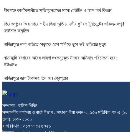
পীরগঞ্জে কালবৈশাখীতে ক্ষতিগ্রস্তদের মাঝে ঢেউটিন ও নগদ অর্থ বিতরণ
পিরোজপুরের জিয়ানগরে শহীদ জিয়া স্মৃতি ৮ দলীয় ফুটবল টুর্নামেন্টের জাঁকজমকপূর্ণ
ফাইনাল অনুষ্ঠিত
নাজিরপুরে নানা বাড়িতে বেড়াতে এসে পানিতে ডুবে দুই ভাইয়ের মৃত্যু
বাতাকান্দি বাজারের অবৈধ জায়গা দখলমুক্তে উদ্ধার অভিযান পরিচালনা হবে:
ইউএনও
নাজিরপুরে জাল টাকাসহ তিন জন গ্রেপ্তার
সম্পাদক: হামিদা শিরিন
সম্পাদকীয় কার্যালয় ও বার্তা বিভাগ : সাধারণ বীমা ভবন-২, ১৩৯ মতিঝিল বা/ এ (১০
তলা), ঢাকা- ১০০০
বার্তা বিভাগ : ০১৭০৭৫৫৫৭৫১