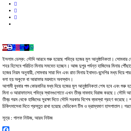
ইসলাম ডেস্ক: সৌদি আরবে শুরু হয়েছে পবিত্র হজের মূল আনুষ্ঠানিকতা। সোমবার ভোর
শহর হিসেবে পরিচিত মিনায় সমবেত হচ্ছেন। আজ দুপুর পর্যন্ত হাজিদের মিনায় পৌঁছ
হজের নিয়ম অনুযায়ী, সোমবার সারা দিন এবং রাত মিনায় ইবাদত-বন্দেগির মধ্য দিয়ে 
বলা হয় অকুফে বা আরাফার ময়দানে অবস্থান।
আগামী বুধবার পশু কোরবানির মধ্য দিয়ে হজের মূল আনুষ্ঠানিকতা শেষ হবে এবং শুর
মিনা ও আরাফাতসহ পবিত্র স্থানগুলোতে এখন তীব্র দাবদাহ বিরাজ করছে। সৌদি আবহাওয়
তীব্র গরম থেকে হাজিদের সুরক্ষা দিতে সৌদি সরকার বিশেষ ব্যবস্থা গ্রহণ করেছে। পবিত
চিকিৎসাসেবা দিতে প্রস্তুত রাখা হয়েছে মেডিকেল টিম ও ভ্রাম্যমাণ হাসপাতাল। গরমের
সূত্র : গালফ নিউজ, আরব নিউজ