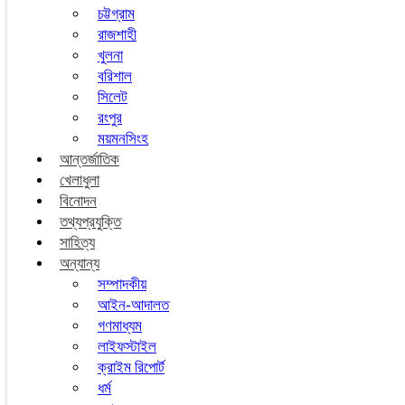
চট্টগ্রাম
রাজশাহী
খুলনা
বরিশাল
সিলেট
রংপুর
ময়মনসিংহ
আন্তর্জাতিক
খেলাধুলা
বিনোদন
তথ্যপ্রযুক্তি
সাহিত্য
অন্যান্য
সম্পাদকীয়
আইন-আদালত
গণমাধ্যম
লাইফস্টাইল
ক্রাইম রিপোর্ট
ধর্ম