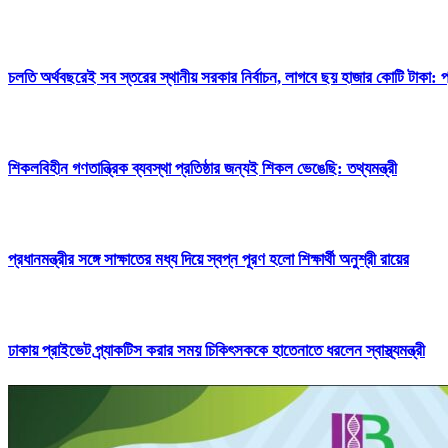
চলতি অর্থবছরেই সব স্তরের স্থানীয় সরকার নির্বাচন, লাগবে ছয় হাজার কোটি টাকা: প্র
শিকলবিহীন গণতান্ত্রিক ব্যবস্থা প্রতিষ্ঠার জন্যই শিকল ভেঙেছি: তথ্যমন্ত্রী
প্রধানমন্ত্রীর সঙ্গে সাক্ষাতের মধ্য দিয়ে স্বপ্ন পূরণ হলো শিক্ষার্থী অনুশ্রী রায়ের
ঢাকায় প্রাইভেট প্র্যাকটিস করার সময় চিকিৎসককে হাতেনাতে ধরলেন স্বাস্থ্যমন্ত্রী