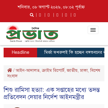
শনিবার, ০৮ অগাস্ট ২০২৬, ০৮:০২ পূর্বাহ্ন
Toggle
navigat
Headline
মির্জা ফখরুলই কি হচ্ছেন বঙ্গভবনের নতুন ব
/
আইন-আদালত
ক্রাইম রিপোর্ট
জাতীয়
ঢাকা
বিশেষ
,
,
,
,
সংবাদ
শিশু রামিসা হত্যা: এক সপ্তাহের মধ্যে তদন্ত
প্রতিবেদন দেয়ার নির্দেশ আইনমন্ত্রীর