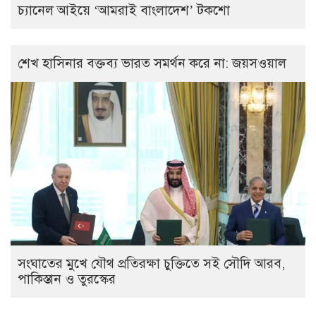
চ্যানেল আইয়ে ‘আমরাই বাংলাদেশ’ টকশো
শেখ হাসিনার বক্তব্য ভারত সমর্থন করে না: জয়সওয়াল
সংঘাতের মুখে যৌথ প্রতিরক্ষা চুক্তিতে সই সৌদি আরব,
পাকিস্তান ও তুরস্কের