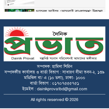
চ্যানেল আইয়ে ‘আমরাই বাংলাদেশ’ টকশো
শেখ হাসিনার বক্তব্য ভারত সমর্থন করে না:
জয়সওয়াল
সংঘাতের মুখে যৌথ প্রতিরক্ষা চুক্তিতে সই
সৌদি আরব, পাকিস্তান ও তুরস্কের
গুজরাটের কূপে রহস্যময় ঢেউ, যা বলছেন
সম্পাদক: হামিদা শিরিন
ভূতত্ত্ববিদরা
সম্পাদকীয় কার্যালয় ও বার্তা বিভাগ : সাধারণ বীমা ভবন-২, ১৩৯
মতিঝিল বা/ এ (১০ তলা), ঢাকা- ১০০০
বার্তা বিভাগ : ০১৭০৭৫৫৫৭৫১
ওপেনএআই-অ্যান্থ্রপিককে টক্কর দিতে মেটার
ইমেইল : dainikprovatbd@gmail.com
নতুন এআই কোডিং টুল
All rights reserved © 2026
ইনকগনিটো মোড কি আসলেই অনলাইন