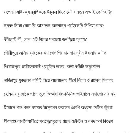
ওপেনএআই-অ্যান্থ্রপিককে টক্কর দিতে মেটার নতুন এআই কোডিং টুল
ইনকগনিটো মোড কি আসলেই অনলাইন প্রাইভেসি নিশ্চিত করে?
উইচ্যাট কী, কেন এটি চীনের সবচেয়ে জনপ্রিয় অ্যাপ?
গৌরীপুরে এক্সিম ব্যাংকের ঋণ খেলাপির মামলায় দ্বীন ইসলাম আটক
পিরোজপুরে জাতীয়তাবাদী প্রযুক্তি দলের জেলা কমিটি অনুমোদন
নাজিরপুর যুবদলের কমিটি নিয়ে আলোচনার শীর্ষে লিলন ও রাসেল সিকদার
হোমনায় বৃদ্ধাকে ছাদে তুলে জিজ্ঞাসাবাদ-ভিডিও ভাইরালে সমালোচনার ঝড়
তিতাসে খাল খনন কাজের উদ্বোধন করলেন এমপি অধ্যক্ষ সেলিম ভূঁইয়া
পীরগঞ্জে কালবৈশাখীতে ক্ষতিগ্রস্তদের মাঝে ঢেউটিন ও নগদ অর্থ বিতরণ