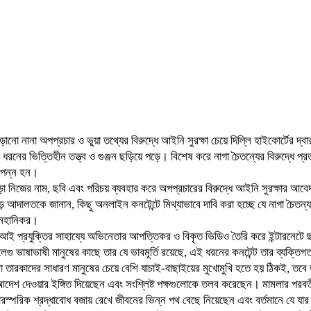
ানো নানা অপপ্রচার ও ভুয়া তথ্যের বিরুদ্ধে আইনি সুরক্ষা চেয়ে দিল্লি হাইকোর্টের দ্
 ধরনের ভিত্তিহীন তত্ত্ব ও গুঞ্জন ছড়িয়ে পড়ে। বিশেষ করে নাগা চৈতন্যের বিরুদ্ধে প
ণাপন্ন হন।
াড়া নিজের নাম, ছবি এবং পরিচয় ব্যবহার করে অপপ্রচারের বিরুদ্ধে আইনি সুরক্ষার আব
দালতকে জানান, কিছু অনলাইন কনটেন্টে মিথ্যাভাবে দাবি করা হচ্ছে যে নাগা চৈতন্য ত
ানহানিকর।
এআই প্রযুক্তির সাহায্যে অভিনেতার আপত্তিকর ও বিকৃত ভিডিও তৈরি করে ইন্টারনেট
তেলেগু ভাষাভাষী মানুষের কাছে তার যে ভাবমূর্তি রয়েছে, এই ধরনের কনটেন্ট তার ব্যক
া তারকাদের সাধারণ মানুষের চেয়ে বেশি যাচাই-বাছাইয়ের মুখোমুখি হতে হয় ঠিকই, তবে 
ালীন আদেশ দেওয়ার ইঙ্গিত দিয়েছেন এবং সংশ্লিষ্ট পক্ষগুলোকে তলব করেছেন। মামলার পর
ারস্পরিক শ্রদ্ধাবোধ বজায় রেখে জীবনের ভিন্ন পথ বেছে নিয়েছেন এবং বর্তমানে যে যা