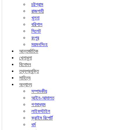
চট্টগ্রাম
রাজশাহী
খুলনা
বরিশাল
সিলেট
রংপুর
ময়মনসিংহ
আন্তর্জাতিক
খেলাধুলা
বিনোদন
তথ্যপ্রযুক্তি
সাহিত্য
অন্যান্য
সম্পাদকীয়
আইন-আদালত
গণমাধ্যম
লাইফস্টাইল
ক্রাইম রিপোর্ট
ধর্ম