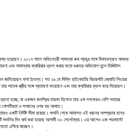
বারস্থ হয়েছেন। ২০১৭ সালে অভিনেত্রী সামান্থা রুথ প্রভুর সঙ্গে বিবাহবন্ধনে আবদ্ধ
্রতারণা এবং সামান্থার ক্যারিয়ার ধ্বংস করার মতো গুরুতর অভিযোগ তুলে ডিজিটাল
েদন জানিয়েছেন নাগা চৈতন্য। গত ২৯ মে দিল্লি হাইকোর্টের বিচারপতি জ্যোতি সিংয়ের
ার সাবেক স্ত্রীর সঙ্গে প্রতারণা করেছেন এবং তার ক্যারিয়ার ধ্বংস করে দিয়েছেন।
ে ছড়ানো হচ্ছে, যা একজন জনপ্রিয় তারকা হিসেবে তার এক দশকেরও বেশি সময়ের
্তিগত গোপনীয়তা ও সম্মানের ওপর বড় আঘাত।
তারও একটি নির্দিষ্ট সীমা রয়েছে। শুনানি শেষে আদালত এই ধরনের অপপ্রচার বন্ধে
বর্তী শুনানির দিন ধার্য করা হয়েছে আগামী ৩০ সেপ্টেম্বর। এর আগেও এক পডকাস্টে
র মতো এগিয়ে যাচ্ছেন।