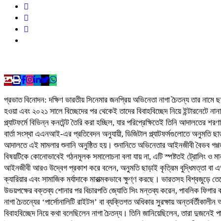
প্রভাত বিনোদন: দক্ষিণ ভারতীয় সিনেমার জনপ্রিয় অভিনেতা নাগা চৈতন্য তার নামে ছড়
হওয়া এবং ২০২১ সালে বিচ্ছেদের পর থেকেই তাদের বিবাহবিচ্ছেদ নিয়ে ইন্টারনেটে নানা
প্ল্যাটফর্মে বিভিন্ন কনটেন্ট তৈরি করা হচ্ছিল, যার পরিপ্রেক্ষিতেই তিনি আদালতের শর
বার্তা সংস্থা এএনআই-এর প্রতিবেদন অনুযায়ী, ডিজিটাল প্ল্যাটফর্মগুলোতে অনুমতি ছ
আদালতে এই মামলার শুনানি অনুষ্ঠিত হয়। শুনানিতে অভিনেতার আইনজীবী বৈভব গগ্গড় আ
বিষয়টিকে কোনোভাবেই গঠনমূলক সমালোচনা বলা যায় না, এটি স্পষ্টতই ট্রোলিং ও ম
আইনজীবী আরও উদ্বেগ প্রকাশ করে বলেন, অনুমতি ছাড়াই কৃত্রিম বুদ্ধিমত্তা বা 
ক্যারিয়ার এবং সামাজিক মর্যাদাকে মারাত্মকভাবে ক্ষুণ্ণ করছে। ভারতসহ বিশ্বজুড়ে 
উভয়পক্ষের বক্তব্য শোনার পর বিচারপতি জ্যোতি সিং মন্তব্য করেন, পাবলিক ফিগার ব
নাগা চৈতন্যের ‘পার্সোনালিটি রাইটস’ বা ব্যক্তিগত অধিকার সুরক্ষায় অন্তর্বর্তীক
বিবাহবিচ্ছেদ নিয়ে কথা বলেছিলেন নাগা চৈতন্য। তিনি জানিয়েছিলেন, তারা দুজনেই প