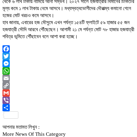
থেকে ৬ লাখ টাকায় নামিয়ে আনা সম্ভব। ২০২৭ সালে হজযাত্রার বিমানের টিকিটের
মূল্য কমে ১ লাখ টাকায় নেমে আসবে। মধ্যস্বত্বভোগীদের দৌরাত্ম্য কমানো গেলে
হজের মোট খরচও কমে আসবে।
হাব জানায়, এবারের হজ মৌসুমে এখন পর্যন্ত ১৫৪টি ফ্লাইটে ৫৯ হাজার ৫৫ জন
হজযাত্রী সৌদি আরবে পৌঁছেছেন। আগামী ২১ মে পর্যন্ত মোট ৭৮ হাজার হজযাত্রী
পবিত্র ভূমিতে পৌঁছাবেন বলে আশা করা হচ্ছে।
Facebook
Twitter
Messenger
WhatsApp
Email
Copy
Link
Gmail
Viber
Share
আপনার মতামত লিখুন :
More News Of This Category