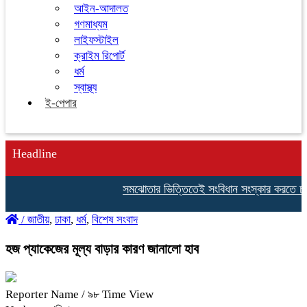
আইন-আদালত
গণমাধ্যম
লাইফস্টাইল
ক্রাইম রিপোর্ট
ধর্ম
স্বাস্থ্য
ই-পেপার
Headline
সমঝোতার ভিত্তিতেই সংবিধান সংস্কার করতে চাই: স্বরাষ্ট্রম
/
জাতীয়
,
ঢাকা
,
ধর্ম
,
বিশেষ সংবাদ
হজ প্যাকেজের মূল্য বাড়ার কারণ জানালো হাব
Reporter Name
/ ৯৮ Time View