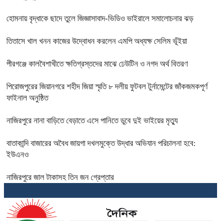
হোমনায় বৃদ্ধাকে ছাদে তুলে জিজ্ঞাসাবাদ-ভিডিও ভাইরালে সমালোচনার ঝড়
তিতাসে খাল খনন কাজের উদ্বোধন করলেন এমপি অধ্যক্ষ সেলিম ভূঁইয়া
পীরগঞ্জে কালবৈশাখীতে ক্ষতিগ্রস্তদের মাঝে ঢেউটিন ও নগদ অর্থ বিতরণ
পিরোজপুরের জিয়ানগরে শহীদ জিয়া স্মৃতি ৮ দলীয় ফুটবল টুর্নামেন্টের জাঁকজমকপূর্ণ
ফাইনাল অনুষ্ঠিত
নাজিরপুরে নানা বাড়িতে বেড়াতে এসে পানিতে ডুবে দুই ভাইয়ের মৃত্যু
বাতাকান্দি বাজারের অবৈধ জায়গা দখলমুক্তে উদ্ধার অভিযান পরিচালনা হবে:
ইউএনও
নাজিরপুরে জাল টাকাসহ তিন জন গ্রেপ্তার