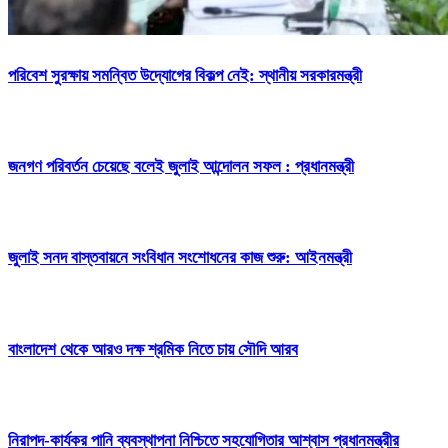
পরিবেশ সুরক্ষায় সমন্বিত উদ্যোগের বিকল্প নেই: স্থানীয় সরকারমন্ত্রী
জনগণ পরিবর্তন চেয়েছে বলেই জুলাই আন্দোলন সফল : প্রধানমন্ত্রী
জুলাই সনদ বাস্তবায়নে সংবিধান সংশোধনের কাজ শুরু: আইনমন্ত্রী
বাংলাদেশ থেকে আরও দক্ষ শ্রমিক নিতে চায় সৌদি আরব
নিরাপদ-কার্যকর পানি ব্যবস্থাপনা নিশ্চিতে সহযোগিতার আশ্বাস প্রধানমন্ত্রীর