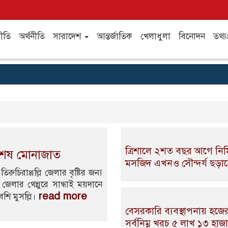
ীতি
অর্থনীতি
সারাদেশ
আন্তর্জাতিক
খেলাধুলা
বিনোদন
তথ্যপ
ত্রিশালে ২শত বছর আগে নির্
বিশেষ মোনাজাত
মসজিদ এখনও সৌন্দর্য ছড়াচ্
িরুচিরাপ্পল্লি জেলার বৃষ্টির জন্য
েলার থেন্নুরে সান্ধাই ময়দানে
read more
েশি মুসল্লি।
বেসরকারি ব্যবস্থাপনায় হজে
সর্বনিম্ন খরচ ৫ লাখ ১৩ হাজ