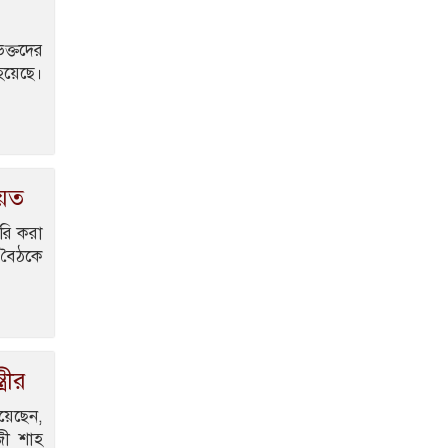
স্বরাষ্ট্রমন্ত্রী
ছুটিতে থাকা ৫ শতাধিক
ভক্তদের
শ্রমিক জানলেন তাদের আর
হয়েছে।
চাকরি নাই
জিসান ছাড়ছেন জাকসুর
সাংস্কৃতিক সম্পাদকের পদ
য়েত
ারি করা
ক বৈঠকে
্রীর
য়েছেন,
াজী শাহ