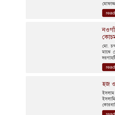
মোফাজ্
read
নওগা
কোচম
মো. চন
মাঝে 
দরগাহট
read
হজ ও
ইসলাম 
ইসলাম
কোরবানি
read