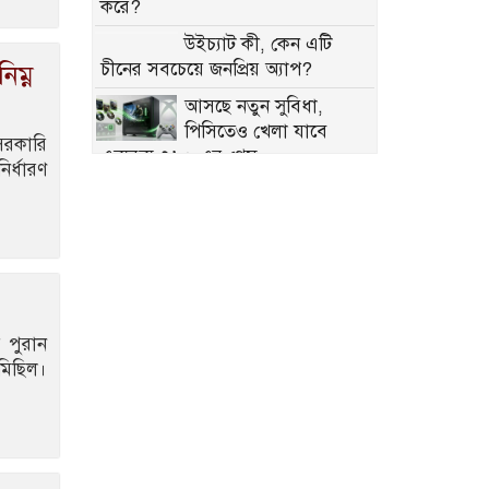
করে?
উইচ্যাট কী, কেন এটি
চীনের সবচেয়ে জনপ্রিয় অ্যাপ?
িম্ন
আসছে নতুন সুবিধা,
পিসিতেও খেলা যাবে
সরকারি
এক্সবক্স ৩৬০-এর গেম
ির্ধারণ
রকেটের পর এবার
মহাকাশে এআই সাম্রাজ্য
গড়তে চায় স্পেসএক্স
বন্যার শঙ্কা, গাইবান্ধায় সব
নদীর পানি বাড়ছে, ৪৫
পয়েন্টে ভাঙন
ে পুরান
তিতাসে ইউএনও এক মাস
মিছিল।
, ভারপ্রাপ্ত কর্মকর্তা
চালাচ্ছেন দাপ্তরিক কার্যক্রম
গভীর সমুদ্রের সম্পদ
আহরণের চেষ্টা চলছে: