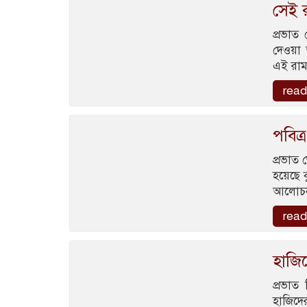
সেই র
প্রভাত 
দেওয়া 
এই রাম 
read
পবিত
প্রভাত 
হয়েছে ক
আলোচনা
read
হাজিদে
প্রভাত
হাজিদের