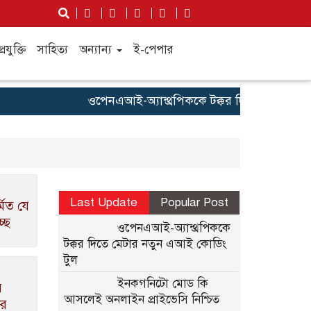
্রযুক্তি
সাহিত্য
অন্যান্য
ই-পেপার
ওপেনএআই-অ্যান্থ্রপিককে টক্কর দিতে মেটার নতু
Last Update
Popular Post
মিত যে
ছে
ওপেনএআই-অ্যান্থ্রপিককে
টক্কর দিতে মেটার নতুন এআই কোডিং
টুল
ইনকগনিটো মোড কি
র
আসলেই অনলাইন প্রাইভেসি নিশ্চিত
ার