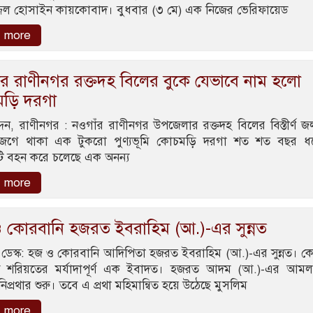
জল হোসাইন কায়কোবাদ। বুধবার (৩ মে) এক নিজের ভেরিফায়েড
 more
ঁর রাণীনগর রক্তদহ বিলের বুকে যেভাবে নাম হলো
ড়ি দরগা
্দন, রাণীনগর : নওগাঁর রাণীনগর উপজেলার রক্তদহ বিলের বিস্তীর্ণ জ
জেগে থাকা এক টুকরো পুণ্যভূমি কোচমড়ি দরগা শত শত বছর ধ
ি বহন করে চলেছে এক অনন্য
 more
 কোরবানি হজরত ইবরাহিম (আ.)-এর সুন্নত
ডেস্ক: হজ ও কোরবানি আদিপিতা হজরত ইবরাহিম (আ.)-এর সুন্নত। ক
ি শরিয়তের মর্যাদাপূর্ণ এক ইবাদত। হজরত আদম (আ.)-এর আম
প্রথার শুরু। তবে এ প্রথা মহিমান্বিত হয়ে উঠেছে মুসলিম
 more