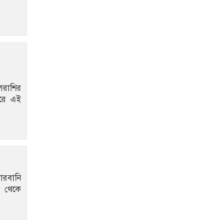
লরাশির
রে এই
োরবানি
ল থেকে