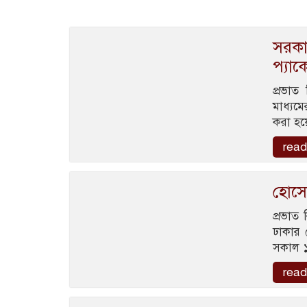
সরকার
প্যা
প্রভাত
মাধ্যম
করা হয়ে
read
হোসে
প্রভাত 
ঢাকার 
সকাল ১
read