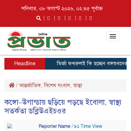
শনিবার, ০৮ অগাস্ট ২০২৬, ০২:৪৫ পূর্বাহ্ন
Toggle
navigat
Headline
মির্জা ফখরুলই কি হচ্ছেন বঙ্গভবনের নতু
/
আন্তর্জাতিক
বিশেষ সংবাদ
স্বাস্থ্য
,
,
কঙ্গো–উগান্ডায় ছড়িয়ে পড়ছে ইবোলা, স্বাস্থ্য
সতর্কতা ডব্লিউএইচওর
Reporter Name
/ ৯১ Time View