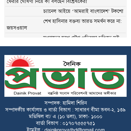
ফেরার ঘোষণা নিয়ে কী বলছেন বিশ্লেষকেরা
চ্যানেল আইয়ে ‘আমরাই বাংলাদেশ’ টকশো
শেখ হাসিনার বক্তব্য ভারত সমর্থন করে না:
জয়সওয়াল
সংঘাতের মুখে যৌথ প্রতিরক্ষা চুক্তিতে সই
সৌদি আরব, পাকিস্তান ও তুরস্কের
গুজরাটের কূপে রহস্যময় ঢেউ, যা বলছেন
ভূতত্ত্ববিদরা
ওপেনএআই-অ্যান্থ্রপিককে টক্কর দিতে মেটার
নতুন এআই কোডিং টুল
ইনকগনিটো মোড কি আসলেই অনলাইন
সম্পাদক: হামিদা শিরিন
প্রাইভেসি নিশ্চিত করে?
সম্পাদকীয় কার্যালয় ও বার্তা বিভাগ : সাধারণ বীমা ভবন-২, ১৩৯
মতিঝিল বা/ এ (১০ তলা), ঢাকা- ১০০০
বার্তা বিভাগ : ০১৭০৭৫৫৫৭৫১
উইচ্যাট কী, কেন এটি চীনের সবচেয়ে
ইমেইল : dainikprovatbd@gmail.com