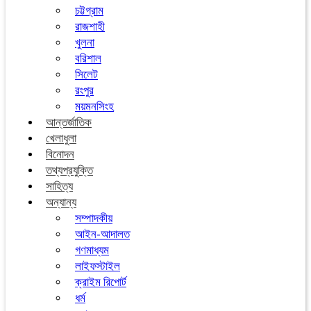
চট্টগ্রাম
রাজশাহী
খুলনা
বরিশাল
সিলেট
রংপুর
ময়মনসিংহ
আন্তর্জাতিক
খেলাধুলা
বিনোদন
তথ্যপ্রযুক্তি
সাহিত্য
অন্যান্য
সম্পাদকীয়
আইন-আদালত
গণমাধ্যম
লাইফস্টাইল
ক্রাইম রিপোর্ট
ধর্ম