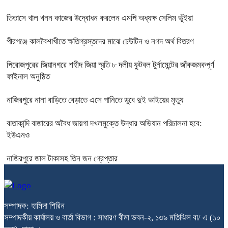
তিতাসে খাল খনন কাজের উদ্বোধন করলেন এমপি অধ্যক্ষ সেলিম ভূঁইয়া
পীরগঞ্জে কালবৈশাখীতে ক্ষতিগ্রস্তদের মাঝে ঢেউটিন ও নগদ অর্থ বিতরণ
পিরোজপুরের জিয়ানগরে শহীদ জিয়া স্মৃতি ৮ দলীয় ফুটবল টুর্নামেন্টের জাঁকজমকপূর্ণ
ফাইনাল অনুষ্ঠিত
নাজিরপুরে নানা বাড়িতে বেড়াতে এসে পানিতে ডুবে দুই ভাইয়ের মৃত্যু
বাতাকান্দি বাজারের অবৈধ জায়গা দখলমুক্তে উদ্ধার অভিযান পরিচালনা হবে:
ইউএনও
নাজিরপুরে জাল টাকাসহ তিন জন গ্রেপ্তার
সম্পাদক: হামিদা শিরিন
সম্পাদকীয় কার্যালয় ও বার্তা বিভাগ : সাধারণ বীমা ভবন-২, ১৩৯ মতিঝিল বা/ এ (১০