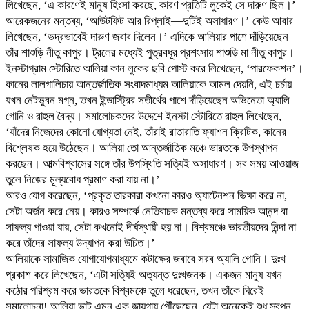
লিখেছেন, ‘এ কারণেই মানুষ হিংসা করছে, কারণ প্রতিটি লুকেই সে দারুণ ছিল।’
আরেকজনের মন্তব্য, ‘আউটফিট আর রিপ্লাই—দুটিই অসাধারণ।’ কেউ আবার
লিখেছেন, ‘ভদ্রভাবেই দারুণ জবাব দিলেন।’ এদিকে আলিয়ার পাশে দাঁড়িয়েছেন
তাঁর শাশুড়ি নীতু কাপুর। ট্রলের মধ্যেই পুত্রবধূর প্রশংসায় শাশুড়ি মা নীতু কাপুর।
ইনস্টাগ্রাম স্টোরিতে আলিয়া কান লুকের ছবি পোস্ট করে লিখেছেন, ‘পারফেকশন’।
কানের লালগালিচায় আন্তর্জাতিক সংবাদমাধ্যম আলিয়াকে আমল দেয়নি, এই চর্চায়
যখন নেটভুবন মগ্ন, তখন ইন্ডাস্ট্রির সতীর্থের পাশে দাঁড়িয়েছেন অভিনেতা অ্যালি
গোনি ও রাহুল বৈদ্য। সমালোচকদের উদ্দেশে ইনস্টা স্টোরিতে রাহুল লিখেছেন,
‘যাঁদের নিজেদের কোনো যোগ্যতা নেই, তাঁরাই রাতারাতি ফ্যাশন ক্রিটিক, কানের
বিশ্লেষক হয়ে উঠেছেন। আলিয়া তো আন্তর্জাতিক মঞ্চে ভারতকে উপস্থাপন
করছেন। আত্মবিশ্বাসের সঙ্গে তাঁর উপস্থিতি সত্যিই অসাধারণ। সব সময় আওয়াজ
তুলে নিজের মূল্যবোধ প্রমাণ করা যায় না।’
আরও যোগ করেছেন, ‘প্রকৃত তারকারা কখনো কারও অ্যাটেনশন ভিক্ষা করে না,
সেটা অর্জন করে নেয়। কারও সম্পর্কে নেতিবাচক মন্তব্য করে সাময়িক আনন্দ বা
সাফল্য পাওয়া যায়, সেটা কখনোই দীর্ঘস্থায়ী হয় না। বিশ্বমঞ্চে ভারতীয়দের নিন্দা না
করে তাঁদের সাফল্য উদ্‌যাপন করা উচিত।’
আলিয়াকে সামাজিক যোগাযোগমাধ্যমে কটাক্ষের জবাবে সরব অ্যালি গোনি। দুঃখ
প্রকাশ করে লিখেছেন, ‘এটা সত্যিই অত্যন্ত দুঃখজনক। একজন মানুষ যখন
কঠোর পরিশ্রম করে ভারতকে বিশ্বমঞ্চে তুলে ধরেছেন, তখন তাঁকে ঘিরেই
সমালোচনা! আলিয়া ভাট এমন এক জায়গায় পৌঁছেছেন, যেটা অনেকেই শুধু স্বপ্ন