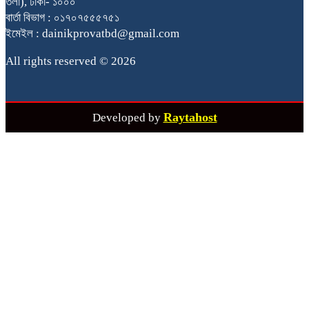
তলা), ঢাকা- ১০০০
বার্তা বিভাগ : ০১৭০৭৫৫৫৭৫১
ইমেইল : dainikprovatbd@gmail.com
All rights reserved © 2026
Raytahost
Developed by