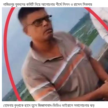
নাজিরপুর যুবদলের কমিটি নিয়ে আলোচনার শীর্ষে লিলন ও রাসেল সিকদার
হোমনায় বৃদ্ধাকে ছাদে তুলে জিজ্ঞাসাবাদ-ভিডিও ভাইরালে সমালোচনার ঝড়