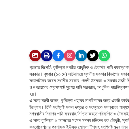
প্রভাত রিপোর্ট: কুমিল্লা নগরীর আধুনিক ও টেকসই পানি ব্যবস্থাপন
সরকার। বুধবার (১৩ মে) সচিবালয়ে স্থানীয় সরকার বিভাগের সভাকক
সভাপতিত্ব করেন স্থানীয় সরকার, পল্লী উন্নয়ন ও সমবায় মন্ত্রী
ও নগরায়ণের প্রেক্ষাপটে সুপেয় পানি সরবরাহ, আধুনিক পয়ঃনিষ্কাশন
হয়।
এ সময় মন্ত্রী বলেন, কুমিল্লা শহরের নাগরিকদের জন্য একটি কার্
উদ্যোগ। তিনি সংশ্লিষ্ট সকল দপ্তর ও সংস্থাকে সমন্বয়ের মাধ্যমে
নগরবাসীর নিরাপদ পানি সরবরাহ নিশ্চিত করতে পরিকল্পিত ও টেকস
এ সময় কুমিল্লা-৬ আসনের সংসদ সদস্য মনিরুল হক চৌধুরী, স্থানী
করপোরেশনের প্রশাসক ইউসুফ মোল্লা টিপুসহ সংশ্লিষ্ট মন্ত্রণালয় 