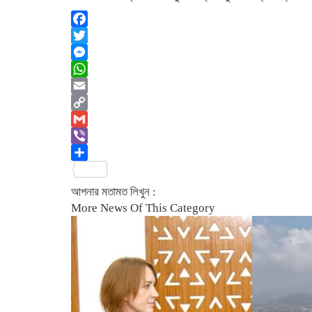
Facebook
Twitter
Messenger
WhatsApp
Email
Copy
Link
Gmail
Viber
Share
আপনার মতামত লিখুন :
More News Of This Category