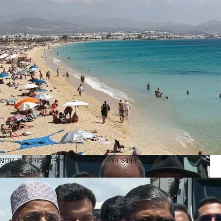
্রিসের সাইক্লাডেস দ্বীপপুঞ্জের সিফনোস এখন ভ্রমণপ্রেমীদের
াছে নতুন আকর্ষণ