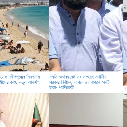
াডেস দ্বীপপুঞ্জের সিফনোস
চলতি অর্থবছরেই সব স্তরের স্থানীয়
মীদের কাছে নতুন আকর্ষণ
সরকার নির্বাচন, লাগবে ছয় হাজার কোটি
টাকা: প্রতিমন্ত্রী
চ
হ