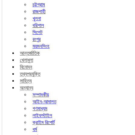
চট্টগ্রাম
রাজশাহী
খুলনা
বরিশাল
সিলেট
রংপুর
ময়মনসিংহ
আন্তর্জাতিক
খেলাধুলা
বিনোদন
তথ্যপ্রযুক্তি
সাহিত্য
অন্যান্য
সম্পাদকীয়
আইন-আদালত
গণমাধ্যম
লাইফস্টাইল
ক্রাইম রিপোর্ট
ধর্ম