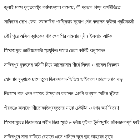
জুলাই মাসে যুক্তরাষ্ট্রে কর্মসংস্থান কমেছে, কী প্রভাব বিশ্ব অর্থনীতিতে
সাকিবের দেশে ফেরা, স্বাভাবিক প্রক্রিয়ায় সুযোগ নেই বললেন ক্রীড়া প্রতিমন্ত্রী
গৌরীপুরে এক্সিম ব্যাংকের ঋণ খেলাপির মামলায় দ্বীন ইসলাম আটক
পিরোজপুরে জাতীয়তাবাদী প্রযুক্তি দলের জেলা কমিটি অনুমোদন
নাজিরপুর যুবদলের কমিটি নিয়ে আলোচনার শীর্ষে লিলন ও রাসেল সিকদার
হোমনায় বৃদ্ধাকে ছাদে তুলে জিজ্ঞাসাবাদ-ভিডিও ভাইরালে সমালোচনার ঝড়
তিতাসে খাল খনন কাজের উদ্বোধন করলেন এমপি অধ্যক্ষ সেলিম ভূঁইয়া
পীরগঞ্জে কালবৈশাখীতে ক্ষতিগ্রস্তদের মাঝে ঢেউটিন ও নগদ অর্থ বিতরণ
পিরোজপুরের জিয়ানগরে শহীদ জিয়া স্মৃতি ৮ দলীয় ফুটবল টুর্নামেন্টের জাঁকজমকপূর্ণ ফাই
নাজিরপুরে নানা বাড়িতে বেড়াতে এসে পানিতে ডুবে দুই ভাইয়ের মৃত্যু