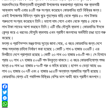
ময়মনসিংহের সীমান্তবর্তী হালুয়াঘাট উপজেলার করুয়াপাড়া গ্রামের গরু ব্যবসায়ী
আক্কাস আলী এবার ৪৩টি গরু সংগ্রহ করেছেন কোরবানির হাটে বিক্রির জন্য।
একই উপজেলার বিভিন্ন গ্রাম ঘুরে গৃহস্থের বাড়ি থেকে প্রায় ৫০ লাখ টাকায়
গরুগুলো সংগ্রহ করেছেন তিনি। ভালো দাম পেলে এখান থেকে প্রায় ৫ থেকে ৭
লাখ টাকা লাভের আশা করছেন তিনি। এটি তাঁর মৌসুমি ব্যবসা। কোরবানির ঈদকে
কেন্দ্র করে এ ধরনের মৌসুমি ব্যবসায় এখন গ্রামীণ জনপদের অর্থনীতি চাঙা হতে শুরু
করেছে।
মৎস্য ও প্রাণিসম্পদ মন্ত্রণালয় সূত্রে জানা গেছে, এ বছর কোরবানির জন্য দেশে
পশুর সম্ভাব্য চাহিদা নির্ধারণ করা হয়েছে ১ কোটি ১ লাখ ৬ হাজার ৩৩৪টি। এর
বিপরীতে দেশে প্রাপ্যতা রয়েছে ১ কোটি ২৩ লাখ ৩৩ হাজার ৮৪০টি পশু। সে হিসাবে
প্রায় ২২ লাখ ২৭ হাজার ৫০৬টি পশু উদ্বৃত্ত থাকবে। এ বছর কোরবানিযোগ্য পশুর
মধ্যে ৫৬ লাখ ৯৫ হাজার ৮৭৮টি গরু ও মহিষ রয়েছে। ছাগল ও ভেড়া আছে ৬৬
লাখ ৩২ হাজার ৩০৭টি এবং ৫ হাজার ৬৫৫টি অন্যান্য প্রজাতির প্রাণী রয়েছে।
কোরবানির যোগ্য এই গবাদিপশু বিক্রির বেশির ভাগ অর্থই যাবে গ্রামীণ জনপদে।
Facebook
Twitter
Messenger