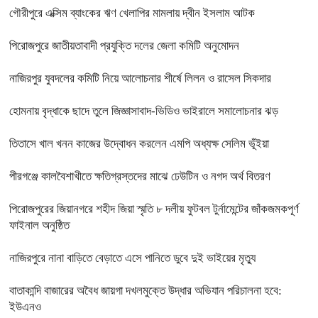
গৌরীপুরে এক্সিম ব্যাংকের ঋণ খেলাপির মামলায় দ্বীন ইসলাম আটক
পিরোজপুরে জাতীয়তাবাদী প্রযুক্তি দলের জেলা কমিটি অনুমোদন
নাজিরপুর যুবদলের কমিটি নিয়ে আলোচনার শীর্ষে লিলন ও রাসেল সিকদার
হোমনায় বৃদ্ধাকে ছাদে তুলে জিজ্ঞাসাবাদ-ভিডিও ভাইরালে সমালোচনার ঝড়
তিতাসে খাল খনন কাজের উদ্বোধন করলেন এমপি অধ্যক্ষ সেলিম ভূঁইয়া
পীরগঞ্জে কালবৈশাখীতে ক্ষতিগ্রস্তদের মাঝে ঢেউটিন ও নগদ অর্থ বিতরণ
পিরোজপুরের জিয়ানগরে শহীদ জিয়া স্মৃতি ৮ দলীয় ফুটবল টুর্নামেন্টের জাঁকজমকপূর্ণ
ফাইনাল অনুষ্ঠিত
নাজিরপুরে নানা বাড়িতে বেড়াতে এসে পানিতে ডুবে দুই ভাইয়ের মৃত্যু
বাতাকান্দি বাজারের অবৈধ জায়গা দখলমুক্তে উদ্ধার অভিযান পরিচালনা হবে:
ইউএনও