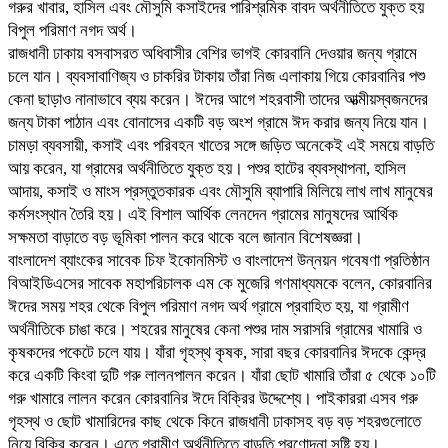
গরুর খাবার, হাসিল এবং মৌসুমি কসাইদের পারিশ্রমিক বাবদ অর্থনীতিতে যুক্ত হয়
বিপুল পরিমাণ নগদ অর্থ।
রাজধানী ঢাকায় বসবাসরত অধিবাসীর বেশির ভাগই কোরবানি দেওয়ার জন্য গ্রামে
চলে যান। ব্যবসাবাণিজ্য ও চাকরির টাকায় তাঁরা নিজ এলাকায় গিয়ে কোরবানির পশু
কেনা ছাড়াও নানাভাবে ব্যয় করেন। ঈদের আগে শহরবাসী তাদের আত্মীয়স্বজনদের
জন্য টাকা পাঠান এবং বোনাসের একটি বড় অংশ গ্রামে ঈদ করার জন্য নিয়ে যান।
চামড়া ব্যবসায়ী, কসাই এবং পরিবহন খাতের সঙ্গে জড়িত অনেকেই এই সময়ে বাড়তি
আয় করেন, যা গ্রামের অর্থনীতিতে যুক্ত হয়। পশুর হাটের ব্যবস্থাপনা, হাসিল
আদায়, কসাই ও মাংস প্রস্তুতকারক এবং মৌসুমি ব্যাপারি মিলিয়ে লাখ লাখ মানুষের
কর্মসংস্থান তৈরি হয়। এই বিশাল আর্থিক লেনদেন গ্রামের মানুষদের আর্থিক
সক্ষমতা বাড়াতে বড় ভূমিকা পালন করে থাকে বলে জানান বিশেষজ্ঞরা।
বাংলাদেশ ব্যাংকের সাবেক চিফ ইকোনমিস্ট ও বাংলাদেশ উন্নয়ন গবেষণা প্রতিষ্ঠান
বিআইডিএসের সাবেক মহাপরিচালক এম কে মুজেরি গণমাধ্যমকে বলেন, কোরবানির
ঈদের সময় শহর থেকে বিপুল পরিমাণ নগদ অর্থ গ্রামে প্রবাহিত হয়, যা গ্রামীণ
অর্থনীতিকে চাঙা করে। শহরের মানুষের কেনা পশুর দাম সরাসরি গ্রামের খামারি ও
কৃষকদের পকেটে চলে যায়। যাঁরা গৃহস্থ কৃষক, সারা বছর কোরবানির ঈদকে কেন্দ্র
করে একটি কিংবা দুটি গরু লালনপালন করেন। যাঁরা ছোট খামারি তাঁরা ৫ থেকে ১০টি
গরু খামারে লালন করেন কোরবানির ঈদে বিক্রির উদ্দেশ্যে। পাইকাররা এসব গরু
গৃহস্থ ও ছোট খামারিদের কাছ থেকে কিনে রাজধানী ঢাকাসহ বড় বড় শহরগুলোতে
নিয়ে বিক্রি করেন। এতে গ্রামীণ অর্থনীতিতে বাড়তি প্রণোদনা সৃষ্টি হয়।