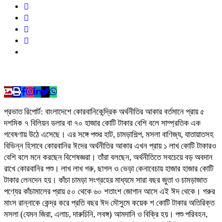
প্রভাত রিপোর্ট: বাংলাদেশে কোরবানিকেন্দ্রিক অর্থনীতির আকার বর্তমানে প্রায় ৫
দশমিক ৭ বিলিয়ন ডলার বা ৭০ হাজার কোটি টাকার বেশি বলে সাম্প্রতিক এক
গবেষণায় উঠে এসেছে। এর সঙ্গে পশুর হাট, চামড়াশিল্প, মসলা বাণিজ্য, যাতায়াতসহ
বিভিন্ন হিসাবে কোরবানির ঈদের অর্থনীতির আকার এখন প্রায় ১ লাখ কোটি টাকারও
বেশি বলে মনে করছেন বিশেষজ্ঞরা। তাঁরা বলছেন, অর্থনীতিতে সবচেয়ে বড় অবদান
রাখে কোরবানির পশু। লাখ লাখ গরু, ছাগল ও ভেড়া কেনাবেচায় হাজার হাজার কোটি
টাকার লেনদেন হয়। কাঁচা চামড়া সংগ্রহের মাধ্যমে সারা বছর জুতা ও চামড়াজাত
পণ্যের কাঁচামালের প্রায় ৫০ থেকে ৬০ শতাংশ জোগান আসে এই ঈদ থেকে। গরুর
মাংস রান্নাকে কেন্দ্র করে প্রতি বছর ঈদ মৌসুমে কয়েক শ কোটি টাকার অতিরিক্ত
মসলা (যেমন জিরা, এলাচ, দারুচিনি, লবঙ্গ) আমদানি ও বিক্রি হয়। পশু পরিবহন,