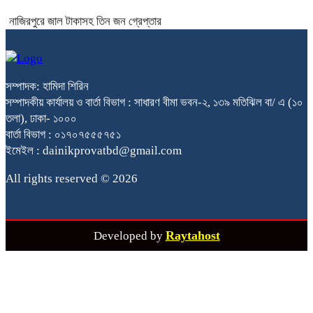
নাজিরপুরে জাল টাকাসহ তিন জন গ্রেপ্তার
সম্পাদক: হামিদা শিরিন
সম্পাদকীয় কার্যালয় ও বার্তা বিভাগ : সাধারণ বীমা ভবন-২, ১৩৯ মতিঝিল বা/ এ (১০
তলা), ঢাকা- ১০০০
বার্তা বিভাগ : ০১৭০৭৫৫৫৭৫১
ইমেইল : dainikprovatbd@gmail.com
All rights reserved © 2026
Raytahost
Developed by