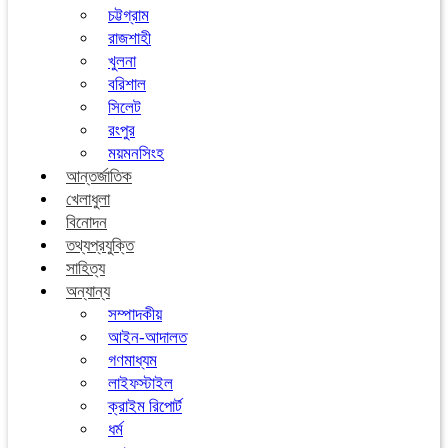
চট্টগ্রাম
রাজশাহী
খুলনা
বরিশাল
সিলেট
রংপুর
ময়মনসিংহ
আন্তর্জাতিক
খেলাধুলা
বিনোদন
তথ্যপ্রযুক্তি
সাহিত্য
অন্যান্য
সম্পাদকীয়
আইন-আদালত
গণমাধ্যম
লাইফস্টাইল
ক্রাইম রিপোর্ট
ধর্ম