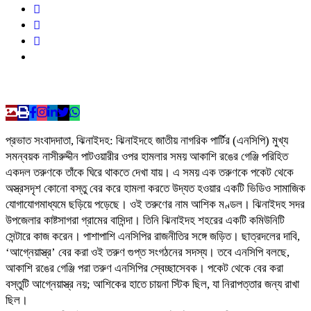
প্রভাত সংবাদদাতা, ঝিনাইদহ: ঝিনাইদহে জাতীয় নাগরিক পার্টির (এনসিপি) মুখ্য
সমন্বয়ক নাসীরুদ্দীন পাটওয়ারীর ওপর হামলার সময় আকাশি রঙের গেঞ্জি পরিহিত
একদল তরুণকে তাঁকে ঘিরে থাকতে দেখা যায়। এ সময় এক তরুণকে পকেট থেকে
অস্ত্রসদৃশ কোনো বস্তু বের করে হামলা করতে উদ্যত হওয়ার একটি ভিডিও সামাজিক
যোগাযোগমাধ্যমে ছড়িয়ে পড়েছে। ওই তরুণের নাম আশিক মণ্ডল। ঝিনাইদহ সদর
উপজেলার কাষ্টসাগরা গ্রামের বাসিন্দা। তিনি ঝিনাইদহ শহরের একটি কমিউনিটি
সেন্টারে কাজ করেন। পাশাপাশি এনসিপির রাজনীতির সঙ্গে জড়িত। ছাত্রদলের দাবি,
‘আগ্নেয়াস্ত্র’ বের করা ওই তরুণ গুপ্ত সংগঠনের সদস্য। তবে এনসিপি বলছে,
আকাশি রঙের গেঞ্জি পরা তরুণ এনসিপির স্বেচ্ছাসেবক। পকেট থেকে বের করা
বস্তুটি আগ্নেয়াস্ত্র নয়; আশিকের হাতে চায়না স্টিক ছিল, যা নিরাপত্তার জন্য রাখা
ছিল।