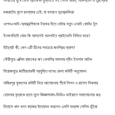
সংঘাতের মুখে যৌথ প্রতিরক্ষা চুক্তিতে সই সৌদি আরব, পাকিস্তান ও তুরস্কের
গুজরাটের কূপে রহস্যময় ঢেউ, যা বলছেন ভূতত্ত্ববিদরা
ওপেনএআই-অ্যান্থ্রপিককে টক্কর দিতে মেটার নতুন এআই কোডিং টুল
ইনকগনিটো মোড কি আসলেই অনলাইন প্রাইভেসি নিশ্চিত করে?
উইচ্যাট কী, কেন এটি চীনের সবচেয়ে জনপ্রিয় অ্যাপ?
গৌরীপুরে এক্সিম ব্যাংকের ঋণ খেলাপির মামলায় দ্বীন ইসলাম আটক
পিরোজপুরে জাতীয়তাবাদী প্রযুক্তি দলের জেলা কমিটি অনুমোদন
নাজিরপুর যুবদলের কমিটি নিয়ে আলোচনার শীর্ষে লিলন ও রাসেল সিকদার
হোমনায় বৃদ্ধাকে ছাদে তুলে জিজ্ঞাসাবাদ-ভিডিও ভাইরালে সমালোচনার ঝড়
তিতাসে খাল খনন কাজের উদ্বোধন করলেন এমপি অধ্যক্ষ সেলিম ভূঁইয়া