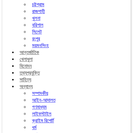
চট্টগ্রাম
রাজশাহী
খুলনা
বরিশাল
সিলেট
রংপুর
ময়মনসিংহ
আন্তর্জাতিক
খেলাধুলা
বিনোদন
তথ্যপ্রযুক্তি
সাহিত্য
অন্যান্য
সম্পাদকীয়
আইন-আদালত
গণমাধ্যম
লাইফস্টাইল
ক্রাইম রিপোর্ট
ধর্ম