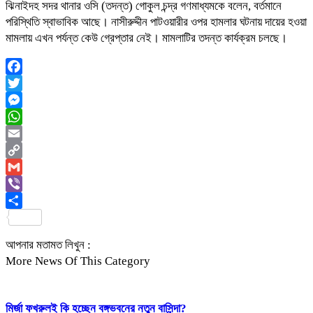
ঝিনাইদহ সদর থানার ওসি (তদন্ত) গোকুল চন্দ্র গণমাধ্যমকে বলেন, বর্তমানে
পরিস্থিতি স্বাভাবিক আছে। নাসীরুদ্দীন পাটওয়ারীর ওপর হামলার ঘটনায় দায়ের হওয়া
মামলায় এখন পর্যন্ত কেউ গ্রেপ্তার নেই। মামলাটির তদন্ত কার্যক্রম চলছে।
Facebook
Twitter
Messenger
WhatsApp
Email
Copy
Link
Gmail
Viber
Share
আপনার মতামত লিখুন :
More News Of This Category
মির্জা ফখরুলই কি হচ্ছেন বঙ্গভবনের নতুন বাসিন্দা?