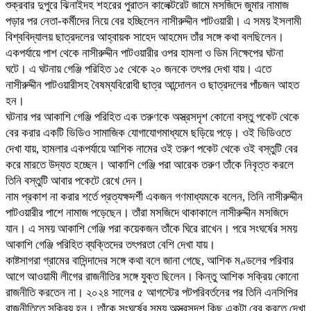
শুক্রবার দুপুরে ঝিনাইদহ শহরের পুরাতন কালেক্টরেট জামে মসজিদে জুমার নামাজ
পড়ার পর নেতা-কর্মীদের নিয়ে বের হচ্ছিলেন নাসীরুদ্দীন পাটওয়ারী। এ সময় ইসলামী
বিশ্ববিদ্যালয় ছাত্রদলের আহ্বায়ক সাহেদ আহমেদ তাঁর সঙ্গে কথা বলছিলেন।
একপর্যায়ে পাশ থেকে নাসীরুদ্দীন পাটওয়ারীর ওপর হামলা ও ডিম নিক্ষেপের ঘটনা
ঘটে। এ ঘটনায় গেঞ্জি পরিহিত ১৫ থেকে ২০ জনকে তৎপর দেখা যায়। এতে
নাসীরুদ্দীন পাটওয়ারীসহ বৈষম্যবিরোধী ছাত্র আন্দোলন ও ছাত্রদলের পাঁচজন আহত
হন।
ঘটনার পর আকাশি গেঞ্জি পরিহিত এক তরুণকে অস্ত্রসদৃশ কোনো বস্তু পকেট থেকে
বের করার একটি ভিডিও সামাজিক যোগাযোগমাধ্যমে ছড়িয়ে পড়ে। ওই ভিডিওতে
দেখা যায়, হামলার একপর্যায়ে আশিক নামের ওই তরুণ পকেট থেকে ওই বস্তুটি বের
করে মারতে উদ্যত হচ্ছেন। আকাশি গেঞ্জি পরা আরেক তরুণ তাঁকে নিবৃত্ত করলে
তিনি বস্তুটি আবার পকেটে রেখে দেন।
নাম প্রকাশ না করার শর্তে প্রত্যক্ষদর্শী একজন গণমাধ্যমকে বলেন, তিনি নাসীরুদ্দীন
পাটওয়ারীর পাশে নামাজ পড়েছেন। তাঁরা মসজিদে থাকাকালে নাসীরুদ্দীন মসজিদে
যান। এ সময় আকাশি গেঞ্জি পরা কয়েকজন তাঁকে ঘিরে রাখেন। পরে সংঘর্ষের সময়
আকাশি গেঞ্জি পরিহিত ব্যক্তিদের তৎপরতা বেশি দেখা যায়।
কাষ্টসাগরা গ্রামের বাসিন্দাদের সঙ্গে কথা বলে জানা গেছে, আশিক মণ্ডলের পরিবার
আগে আওয়ামী লীগের রাজনীতির সঙ্গে যুক্ত ছিলেন। কিন্তু আশিক সক্রিয় কোনো
রাজনীতি করতেন না। ২০২৪ সালের ৫ আগস্টের পটপরিবর্তনের পর তিনি এনসিপির
রাজনীতিতে সক্রিয় হন। তাঁকে সংঘর্ষের সময় অস্ত্রসদৃশ কিছু একটা বের করতে দেখা