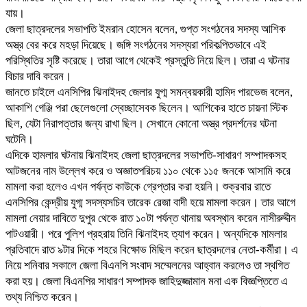
যায়।
জেলা ছাত্রদলের সভাপতি ইমরান হোসেন বলেন, গুপ্ত সংগঠনের সদস্য আশিক
অস্ত্র বের করে মহড়া দিয়েছে। জঙ্গি সংগঠনের সদস্যরা পরিকল্পিতভাবে এই
পরিস্থিতির সৃষ্টি করেছে। তারা আগে থেকেই প্রস্তুতি নিয়ে ছিল। তারা এ ঘটনার
বিচার দাবি করেন।
জানতে চাইলে এনসিপির ঝিনাইদহ জেলার যুগ্ম সমন্বয়কারী হামিদ পারভেজ বলেন,
আকাশি গেঞ্জি পরা ছেলেগুলো স্বেচ্ছাসেবক ছিলেন। আশিকের হাতে চায়না স্টিক
ছিল, যেটা নিরাপত্তার জন্য রাখা ছিল। সেখানে কোনো অস্ত্র প্রদর্শনের ঘটনা
ঘটেনি।
এদিকে হামলার ঘটনায় ঝিনাইদহ জেলা ছাত্রদলের সভাপতি-সাধারণ সম্পাদকসহ
আটজনের নাম উল্লেখ করে ও অজ্ঞাতপরিচয় ১১০ থেকে ১১৫ জনকে আসামি করে
মামলা করা হলেও এখন পর্যন্ত কাউকে গ্রেপ্তার করা হয়নি। শুক্রবার রাতে
এনসিপির কেন্দ্রীয় যুগ্ম সদস্যসচিব তারেক রেজা বাদী হয়ে মামলা করেন। তার আগে
মামলা নেয়ার দাবিতে দুপুর থেকে রাত ১০টা পর্যন্ত থানায় অবস্থান করেন নাসীরুদ্দীন
পাটওয়ারী। পরে পুলিশ প্রহরায় তিনি ঝিনাইদহ ত্যাগ করেন। অন্যদিকে মামলার
প্রতিবাদে রাত ৯টার দিকে শহরে বিক্ষোভ মিছিল করেন ছাত্রদলের নেতা-কর্মীরা। এ
নিয়ে শনিবার সকালে জেলা বিএনপি সংবাদ সম্মেলনের আহ্বান করলেও তা স্থগিত
করা হয়। জেলা বিএনপির সাধারণ সম্পাদক জাহিদুজ্জামান মনা এক বিজ্ঞপ্তিতে এ
তথ্য নিশ্চিত করেন।