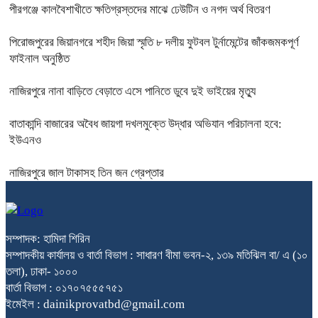
পীরগঞ্জে কালবৈশাখীতে ক্ষতিগ্রস্তদের মাঝে ঢেউটিন ও নগদ অর্থ বিতরণ
পিরোজপুরের জিয়ানগরে শহীদ জিয়া স্মৃতি ৮ দলীয় ফুটবল টুর্নামেন্টের জাঁকজমকপূর্ণ
ফাইনাল অনুষ্ঠিত
নাজিরপুরে নানা বাড়িতে বেড়াতে এসে পানিতে ডুবে দুই ভাইয়ের মৃত্যু
বাতাকান্দি বাজারের অবৈধ জায়গা দখলমুক্তে উদ্ধার অভিযান পরিচালনা হবে:
ইউএনও
নাজিরপুরে জাল টাকাসহ তিন জন গ্রেপ্তার
সম্পাদক: হামিদা শিরিন
সম্পাদকীয় কার্যালয় ও বার্তা বিভাগ : সাধারণ বীমা ভবন-২, ১৩৯ মতিঝিল বা/ এ (১০
তলা), ঢাকা- ১০০০
বার্তা বিভাগ : ০১৭০৭৫৫৫৭৫১
ইমেইল : dainikprovatbd@gmail.com