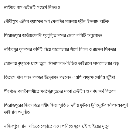
নাটোরে বাস-ভটভটি সংঘর্ষে নিহত ৪
গৌরীপুরে এক্সিম ব্যাংকের ঋণ খেলাপির মামলায় দ্বীন ইসলাম আটক
পিরোজপুরে জাতীয়তাবাদী প্রযুক্তি দলের জেলা কমিটি অনুমোদন
নাজিরপুর যুবদলের কমিটি নিয়ে আলোচনার শীর্ষে লিলন ও রাসেল সিকদার
হোমনায় বৃদ্ধাকে ছাদে তুলে জিজ্ঞাসাবাদ-ভিডিও ভাইরালে সমালোচনার ঝড়
তিতাসে খাল খনন কাজের উদ্বোধন করলেন এমপি অধ্যক্ষ সেলিম ভূঁইয়া
পীরগঞ্জে কালবৈশাখীতে ক্ষতিগ্রস্তদের মাঝে ঢেউটিন ও নগদ অর্থ বিতরণ
পিরোজপুরের জিয়ানগরে শহীদ জিয়া স্মৃতি ৮ দলীয় ফুটবল টুর্নামেন্টের জাঁকজমকপূর্ণ
ফাইনাল অনুষ্ঠিত
নাজিরপুরে নানা বাড়িতে বেড়াতে এসে পানিতে ডুবে দুই ভাইয়ের মৃত্যু