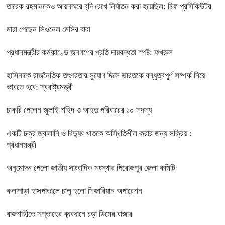
তারেক রহমানকেও আয়নাঘরে বন্দি রেখে নির্যাতন করা হয়েছিল: চিফ প্রসিকিউটর
মারা গেছেন লিওনেল মেসির বাবা
প্রধানমন্ত্রীর কর্মকাণ্ডে জনগণের প্রতি দায়বদ্ধতা স্পষ্ট: ফখরুল
হাসিনাকে রাজনৈতিক তৎপরতার সুযোগ দিলে ভারতকে বন্ধুত্বপূর্ণ সম্পর্ক নিয়ে
ভাবতে হবে: স্বরাষ্ট্রমন্ত্রী
চাকরি পেলেন জুলাই শহিদ ও আহত পরিবারের ১০ সদস্য
একটি চক্র জ্বালানি ও বিদ্যুৎ খাতকে অস্থিতিশীল করার জন্য সক্রিয় :
প্রধানমন্ত্রী
অনুমোদন পেলো জাতীয় সাংবাদিক সংস্থার পিরোজপুর জেলা কমিটি
কলাপাড়া হাসপাতালে চালু হলো সিজারিয়ান অপারেশন
রাজশাহীতে সপ্তাহের ব্যবধানে চড়া ডিমের বাজার