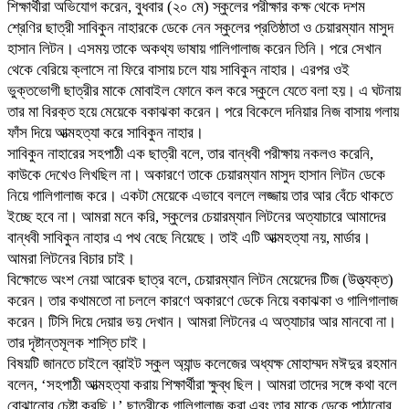
শিক্ষার্থীরা অভিযোগ করেন, বুধবার (২০ মে) স্কুলের পরীক্ষার কক্ষ থেকে দশম
শ্রেণির ছাত্রী সাবিকুন নাহারকে ডেকে নেন স্কুলের প্রতিষ্ঠাতা ও চেয়ারম্যান মাসুদ
হাসান লিটন। এসময় তাকে অকথ্য ভাষায় গালিগালাজ করেন তিনি। পরে সেখান
থেকে বেরিয়ে ক্লাসে না ফিরে বাসায় চলে যায় সাবিকুন নাহার। এরপর ওই
ভুক্তভোগী ছাত্রীর মাকে মোবাইল ফোনে কল করে স্কুলে যেতে বলা হয়। এ ঘটনায়
তার মা বিরক্ত হয়ে মেয়েকে বকাঝকা করেন। পরে বিকেলে দনিয়ার নিজ বাসায় গলায়
ফাঁস দিয়ে আত্মহত্যা করে সাবিকুন নাহার।
সাবিকুন নাহারের সহপাঠী এক ছাত্রী বলে, তার বান্ধবী পরীক্ষায় নকলও করেনি,
কাউকে দেখেও লিখছিল না। অকারণে তাকে চেয়ারম্যান মাসুদ হাসান লিটন ডেকে
নিয়ে গালিগালাজ করে। একটা মেয়েকে এভাবে বললে লজ্জায় তার আর বেঁচে থাকতে
ইচ্ছে হবে না। আমরা মনে করি, স্কুলের চেয়ারম্যান লিটনের অত্যাচারে আমাদের
বান্ধবী সাবিকুন নাহার এ পথ বেছে নিয়েছে। তাই এটি আত্মহত্যা নয়, মার্ডার।
আমরা লিটনের বিচার চাই।
বিক্ষোভে অংশ নেয়া আরেক ছাত্র বলে, চেয়ারম্যান লিটন মেয়েদের টিজ (উত্ত্যক্ত)
করেন। তার কথামতো না চললে কারণে অকারণে ডেকে নিয়ে বকাঝকা ও গালিগালাজ
করেন। টিসি দিয়ে দেয়ার ভয় দেখান। আমরা লিটনের এ অত্যাচার আর মানবো না।
তার দৃষ্টান্তমূলক শাস্তি চাই।
বিষয়টি জানতে চাইলে ব্রাইট স্কুল অ্যান্ড কলেজের অধ্যক্ষ মোহাম্মদ মঈদুর রহমান
বলেন, ‘সহপাঠী আত্মহত্যা করায় শিক্ষার্থীরা ক্ষুব্ধ ছিল। আমরা তাদের সঙ্গে কথা বলে
বোঝানোর চেষ্টা করছি।’ ছাত্রীকে গালিগালাজ করা এবং তার মাকে ডেকে পাঠানোর