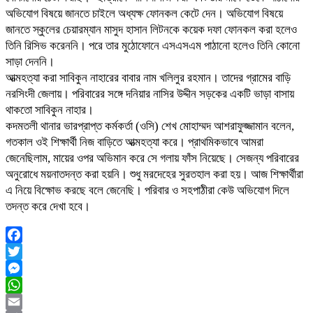
অভিযোগ বিষয়ে জানতে চাইলে অধ্যক্ষ ফোনকল কেটে দেন। অভিযোগ বিষয়ে
জানতে স্কুলের চেয়ারম্যান মাসুদ হাসান লিটনকে কয়েক দফা ফোনকল করা হলেও
তিনি রিসিভ করেননি। পরে তার মুঠোফোনে এসএসএম পাঠানো হলেও তিনি কোনো
সাড়া দেননি।
আত্মহত্যা করা সাবিকুন নাহারের বাবার নাম খলিলুর রহমান। তাদের গ্রামের বাড়ি
নরসিংদী জেলায়। পরিবারের সঙ্গে দনিয়ার নাসির উদ্দীন সড়কের একটি ভাড়া বাসায়
থাকতো সাবিকুন নাহার।
কদমতলী থানার ভারপ্রাপ্ত কর্মকর্তা (ওসি) শেখ মোহাম্মদ আশরাফুজ্জামান বলেন,
গতকাল ওই শিক্ষার্থী নিজ বাড়িতে আত্মহত্যা করে। প্রাথমিকভাবে আমরা
জেনেছিলাম, মায়ের ওপর অভিমান করে সে গলায় ফাঁস নিয়েছে। সেজন্য পরিবারের
অনুরোধে ময়নাতদন্ত করা হয়নি। শুধু মরদেহের সুরতহাল করা হয়। আজ শিক্ষার্থীরা
এ নিয়ে বিক্ষোভ করছে বলে জেনেছি। পরিবার ও সহপাঠীরা কেউ অভিযোগ দিলে
তদন্ত করে দেখা হবে।
Facebook
Twitter
Messenger
WhatsApp