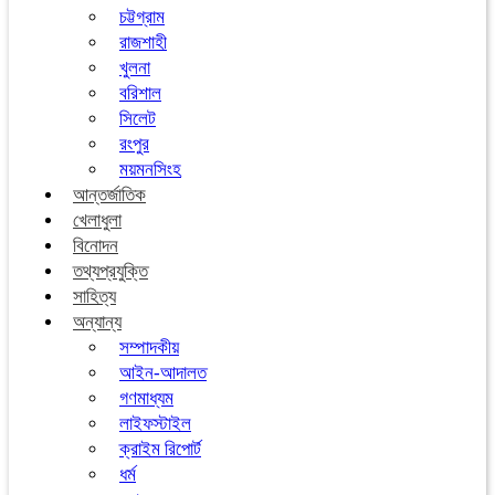
চট্টগ্রাম
রাজশাহী
খুলনা
বরিশাল
সিলেট
রংপুর
ময়মনসিংহ
আন্তর্জাতিক
খেলাধুলা
বিনোদন
তথ্যপ্রযুক্তি
সাহিত্য
অন্যান্য
সম্পাদকীয়
আইন-আদালত
গণমাধ্যম
লাইফস্টাইল
ক্রাইম রিপোর্ট
ধর্ম