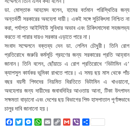
সম্মেলনে তিনি এসব কথা বলেন।
ডা. মোস্তাক আহমেদ বলেন, হামের বর্তমান পরিস্থিতির জন্য
অন্তর্বর্তী সরকারের অবহেলা দায়ী। একই সঙ্গে সুচিকিৎসা নিশ্চিত না
করা, পর্যাপ্ত আইসিইউ সুবিধার অভাব এবং চিকিৎসাসেবা সহজলভ্য
করতে না পারার দায়ও সরকার এড়াতে পারে না।
সংবাদ সম্মেলনে বক্তব্য দেন ডা. লেলিন চৌধুরী। তিনি রোগ
প্রতিরোধে জরুরি কর্মসূচি গ্রহণের জন্য সরকারের প্রতি আহ্বান
জানান। তিনি বলেন, ছোঁয়াচে এ রোগ প্রতিরোধে ‘ভিটামিন এ’
ক্যাপসুল কার্যকর ভূমিকা রাখতে পারে। এ সময় ছয় মাস থেকে পাঁচ
বছর বয়সী শিশুদের নিয়মিত বিরতিতে ভিটামিন এ খাওয়ানো,
অবহেলার জন্য দায়ীদের জবাবদিহির আওতায় আনা, টিকা উৎপাদন
সক্ষমতা বাড়ানো এবং দেশের ছয় বিভাগের শিশু হাসপাতাল পূর্ণাঙ্গভাবে
চালুর দাবি জানানো হয়।
Facebook
Twitter
Messenger
WhatsApp
Email
Copy
Gmail
Viber
Share
Link