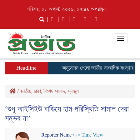
শনিবার, ০৮ অগাস্ট ২০২৬, ০৭:৪৯ অপরাহ্ন
Toggle
navigati
Headline
অনুমোদন পেলো জাতীয় সাংবাদিক সংস্থার পিরো
/
জাতীয়
ঢাকা
বিশেষ সংবাদ
স্বাস্থ্য
,
,
,
‘শুধু আইসিইউ বাড়িয়ে হাম পরিস্থিতি সামাল দেয়া
সম্ভব না’
Reporter Name
/ ৮০ Time View