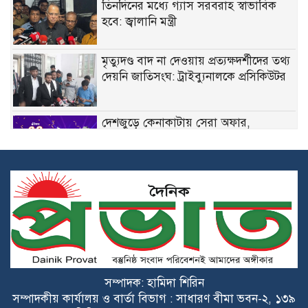
তিনদিনের মধ্যে গ্যাস সরবরাহ স্বাভাবিক
হবে: জ্বালানি মন্ত্রী
মৃত্যুদণ্ড বাদ না দেওয়ায় প্রত্যক্ষদর্শীদের তথ্য
দেয়নি জাতিসংঘ: ট্রাইব্যুনালকে প্রসিকিউটর
দেশজুড়ে কেনাকাটায় সেরা অফার,
ডিসকাউন্ট নিয়ে এলো দারাজ ৮.৮ গ্রেট ৮
সেল
ভান্ডারিয়ায় চোরাই মহিষ ও পিকআপ ভ্যান
উদ্ধার, চোরচক্রের সদস্য গ্রেফতার
নদীদূষণ রোধে কঠোর ও সমন্বিত পদক্ষেপ
গ্রহণে অবহেলার সুযোগ নেই : প্রধানমন্ত্রী
সম্পাদক: হামিদা শিরিন
৫ সেপ্টেম্বর ঢাকা-চট্টগ্রাম লংমার্চ করবে ১১
সম্পাদকীয় কার্যালয় ও বার্তা বিভাগ : সাধারণ বীমা ভবন-২, ১৩৯
দল