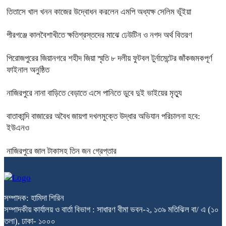
তিতাসে খাল খনন কাজের উদ্বোধন করলেন এমপি অধ্যক্ষ সেলিম ভূঁইয়া
পীরগঞ্জে কালবৈশাখীতে ক্ষতিগ্রস্তদের মাঝে ঢেউটিন ও নগদ অর্থ বিতরণ
পিরোজপুরের জিয়ানগরে শহীদ জিয়া স্মৃতি ৮ দলীয় ফুটবল টুর্নামেন্টের জাঁকজমকপূর্ণ
ফাইনাল অনুষ্ঠিত
নাজিরপুরে নানা বাড়িতে বেড়াতে এসে পানিতে ডুবে দুই ভাইয়ের মৃত্যু
বাতাকান্দি বাজারের অবৈধ জায়গা দখলমুক্তে উদ্ধার অভিযান পরিচালনা হবে:
ইউএনও
নাজিরপুরে জাল টাকাসহ তিন জন গ্রেপ্তার
সম্পাদক: হামিদা শিরিন
সম্পাদকীয় কার্যালয় ও বার্তা বিভাগ : সাধারণ বীমা ভবন-২, ১৩৯ মতিঝিল বা/ এ (১০
তলা), ঢাকা- ১০০০