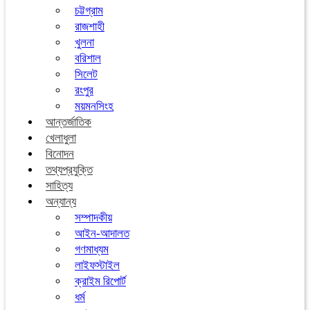
চট্টগ্রাম
রাজশাহী
খুলনা
বরিশাল
সিলেট
রংপুর
ময়মনসিংহ
আন্তর্জাতিক
খেলাধুলা
বিনোদন
তথ্যপ্রযুক্তি
সাহিত্য
অন্যান্য
সম্পাদকীয়
আইন-আদালত
গণমাধ্যম
লাইফস্টাইল
ক্রাইম রিপোর্ট
ধর্ম