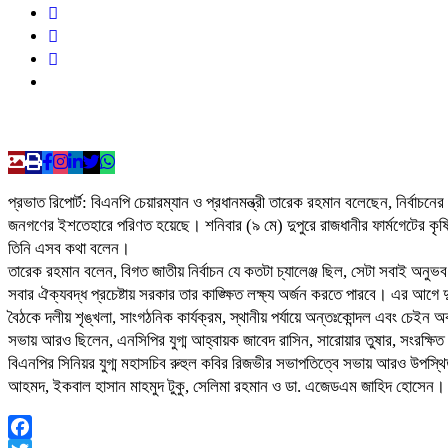
প্রভাত রিপোর্ট: বিএনপি চেয়ারম্যান ও প্রধানমন্ত্রী তারেক রহমান বলেছেন, নির্বা
জনগণের ইশতেহারে পরিণত হয়েছে। শনিবার (৯ মে) দুপুরে রাজধানীর ফার্মগেটের ক
তিনি এসব কথা বলেন।
তারেক রহমান বলেন, বিগত জাতীয় নির্বাচন যে কতটা চ্যালেঞ্জ ছিল, সেটা সবাই অনুভ
সবার ঐক্যবদ্ধ প্রচেষ্টায় সরকার তার কাঙ্ক্ষিত লক্ষ্য অর্জন করতে পারবে। এর আগ
বৈঠকে দলীয় শৃঙ্খলা, সাংগঠনিক কার্যক্রম, স্থানীয় পর্যায়ে অন্তঃকোন্দল এবং চেইন অব 
সভায় আরও ছিলেন, এনসিপির যুগ্ম আহ্বায়ক জাবেদ রাসিন, সারোয়ার তুষার, সংরক্ষিত 
বিএনপির সিনিয়র যুগ্ম মহাসচিব রুহুল কবির রিজভীর সভাপতিত্বে সভায় আরও উপস্থি
আহমদ, ইকবাল হাসান মাহমুদ টুকু, সেলিমা রহমান ও ডা. এজেডএম জাহিদ হোসেন।