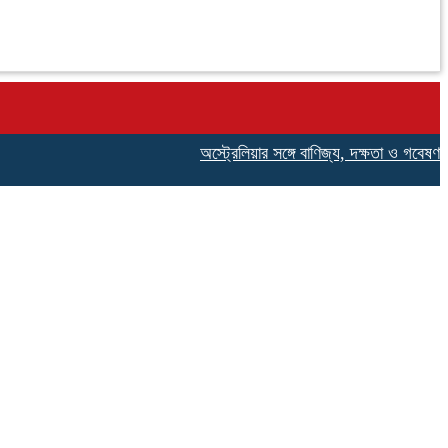
অস্ট্রেলিয়ার সঙ্গে বাণিজ্য, দক্ষতা ও গবেষণা সহযোগি