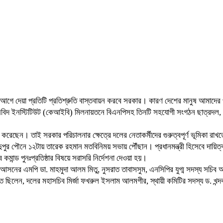
চনের আগে দেয়া প্রতিটি প্রতিশ্রুতি বাস্তবায়ন করবে সরকার। কারণ দেশের মানুষ আমাদে
ৃষিবিদ ইনস্টিটিউট (কেআইবি) মিলনায়তনে বিএনপিসহ তিনটি সহযোগী সংগঠন ছাত্রদল,
ব করেছেন। তাই সরকার পরিচালনার ক্ষেত্রে দলের নেতাকর্মীদের গুরুত্বপূর্ণ ভূমিকা
ে দুপুর পৌনে ১২টায় তারেক রহমান মতবিনিময় সভায় পৌঁছান। প্রধানমন্ত্রী হিসেবে দা
কমান্ড পুনঃপ্রতিষ্ঠার বিষয়ে সরাসরি নির্দেশনা দেওয়া হয়।
আসনের এমপি ডা. মাহমুদা আলম মিতু, নুসরাত তাবাসসুম, এনসিপির যুগ্ম সদস্য সচিব আ
ত ছিলেন, দলের মহাসচিব মির্জা ফখরুল ইসলাম আলমগীর, স্থায়ী কমিটির সদস্য ড. খন্