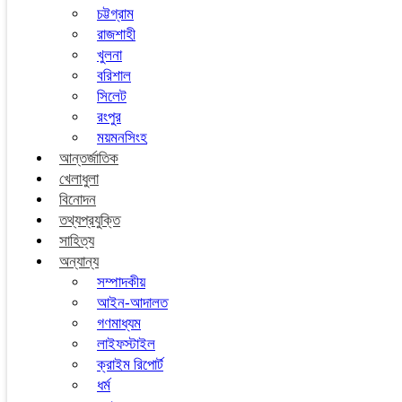
চট্টগ্রাম
রাজশাহী
খুলনা
বরিশাল
সিলেট
রংপুর
ময়মনসিংহ
আন্তর্জাতিক
খেলাধুলা
বিনোদন
তথ্যপ্রযুক্তি
সাহিত্য
অন্যান্য
সম্পাদকীয়
আইন-আদালত
গণমাধ্যম
লাইফস্টাইল
ক্রাইম রিপোর্ট
ধর্ম