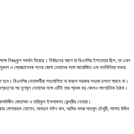
র পক্ষে নিরঙ্কুশ সমর্থন দিয়েছে। নির্বাচনের আগে যা বিএনপির ইশতেহার ছিল, তা এখন
 যুবদল ও স্বেচ্ছাসেবক দলের জেলা নেতাদের সঙ্গে আয়োজিত এক মতবিনিময় সভায়
 রাখতে হবে। বিএনপির নেতাকর্মীরা সহযোগিতা না করলে সরকার সহজে চলতে পারবে না।
য়িত্বগ্রহণের পর তৃণমূল নেতাদের সঙ্গে এটিই তার প্রথম বড় কোনও সাংগঠনিক বৈঠক।
লাউদ্দীন মোহাম্মদ ও তারিকুল ইসলামসহ কেন্দ্রীয় নেতারা।
দকার মোশাররফ হোসেন, আবদুল মঈন খান, আমির খসরু মাহমুদ চৌধুরী, সালাহ উদ্দিন