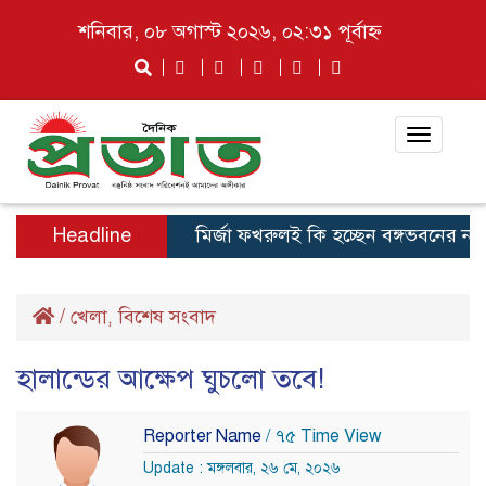
শনিবার, ০৮ অগাস্ট ২০২৬, ০২:৩১ পূর্বাহ্ন
Toggle
navigat
Headline
মির্জা ফখরুলই কি হচ্ছেন বঙ্গভবনের নতুন বা
/
খেলা
বিশেষ সংবাদ
,
হালান্ডের আক্ষেপ ঘুচলো তবে!
Reporter Name
/ ৭৫ Time View
Update : মঙ্গলবার, ২৬ মে, ২০২৬