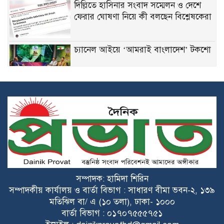
দিল্লিতে হাসিনার সংবাদ সম্মেলন ও দেশে
ফেরার ঘোষণা নিয়ে কী বলছেন বিশ্লেষকেরা
চ্যানেল আইয়ে ‘আমরাই বাংলাদেশ’ টকশো
শেখ হাসিনার বক্তব্য ভারত সমর্থন করে না:
জয়সওয়াল
সংঘাতের মুখে যৌথ প্রতিরক্ষা চুক্তিতে সই
সৌদি আরব, পাকিস্তান ও তুরস্কের
গুজরাটের কূপে রহস্যময় ঢেউ, যা বলছেন
ভূতত্ত্ববিদরা
সম্পাদক: হামিদা শিরিন
সম্পাদকীয় কার্যালয় ও বার্তা বিভাগ : সাধারণ বীমা ভবন-২, ১৩৯
ওপেনএআই-অ্যান্থ্রপিককে টক্কর দিতে মেটার
মতিঝিল বা/ এ (১০ তলা), ঢাকা- ১০০০
নতুন এআই কোডিং টুল
বার্তা বিভাগ : ০১৭০৭৫৫৫৭৫১