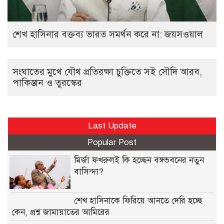
শেখ হাসিনার বক্তব্য ভারত সমর্থন করে না: জয়সওয়াল
সংঘাতের মুখে যৌথ প্রতিরক্ষা চুক্তিতে সই সৌদি আরব,
পাকিস্তান ও তুরস্কের
Last Update
Popular Post
মির্জা ফখরুলই কি হচ্ছেন বঙ্গভবনের নতুন
বাসিন্দা?
শেখ হাসিনাকে ফিরিয়ে আনতে দেরি হচ্ছে
কেন, প্রশ্ন জামায়াতের আমিরের