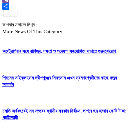
Viber
Share
আপনার মতামত লিখুন :
More News Of This Category
অস্ট্রেলিয়ার সঙ্গে বাণিজ্য, দক্ষতা ও গবেষণা সহযোগিতা বাড়াতে গুরুত্বারোপ
গ্রিসের সাইক্লাডেস দ্বীপপুঞ্জের সিফনোস এখন ভ্রমণপ্রেমীদের কাছে নতুন
আকর্ষণ
চলতি অর্থবছরেই সব স্তরের স্থানীয় সরকার নির্বাচন, লাগবে ছয় হাজার কোটি টাকা:
প্রতিমন্ত্রী