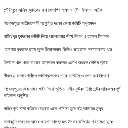
গৌরীপুরে এক্সিম ব্যাংকের ঋণ খেলাপির মামলায় দ্বীন ইসলাম আটক
পিরোজপুরে জাতীয়তাবাদী প্রযুক্তি দলের জেলা কমিটি অনুমোদন
নাজিরপুর যুবদলের কমিটি নিয়ে আলোচনার শীর্ষে লিলন ও রাসেল সিকদার
হোমনায় বৃদ্ধাকে ছাদে তুলে জিজ্ঞাসাবাদ-ভিডিও ভাইরালে সমালোচনার ঝড়
তিতাসে খাল খনন কাজের উদ্বোধন করলেন এমপি অধ্যক্ষ সেলিম ভূঁইয়া
পীরগঞ্জে কালবৈশাখীতে ক্ষতিগ্রস্তদের মাঝে ঢেউটিন ও নগদ অর্থ বিতরণ
পিরোজপুরের জিয়ানগরে শহীদ জিয়া স্মৃতি ৮ দলীয় ফুটবল টুর্নামেন্টের জাঁকজমকপূর্ণ
ফাইনাল অনুষ্ঠিত
নাজিরপুরে নানা বাড়িতে বেড়াতে এসে পানিতে ডুবে দুই ভাইয়ের মৃত্যু
বাতাকান্দি বাজারের অবৈধ জায়গা দখলমুক্তে উদ্ধার অভিযান পরিচালনা হবে: