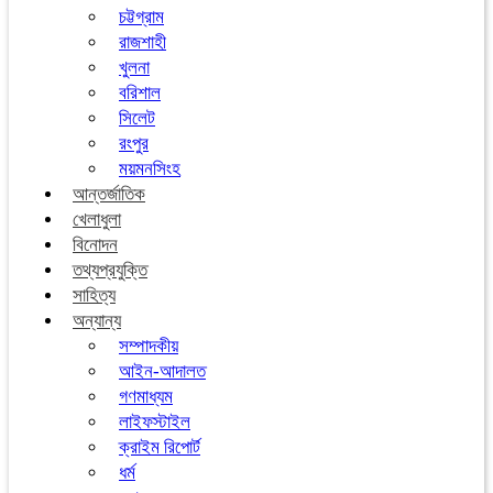
চট্টগ্রাম
রাজশাহী
খুলনা
বরিশাল
সিলেট
রংপুর
ময়মনসিংহ
আন্তর্জাতিক
খেলাধুলা
বিনোদন
তথ্যপ্রযুক্তি
সাহিত্য
অন্যান্য
সম্পাদকীয়
আইন-আদালত
গণমাধ্যম
লাইফস্টাইল
ক্রাইম রিপোর্ট
ধর্ম