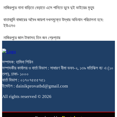
নাজিরপুরে নানা বাড়িতে বেড়াতে এসে পানিতে ডুবে দুই ভাইয়ের মৃত্যু
বাতাকান্দি বাজারের অবৈধ জায়গা দখলমুক্তে উদ্ধার অভিযান পরিচালনা হবে:
ইউএনও
নাজিরপুরে জাল টাকাসহ তিন জন গ্রেপ্তার
সম্পাদক: হামিদা শিরিন
সম্পাদকীয় কার্যালয় ও বার্তা বিভাগ : সাধারণ বীমা ভবন-২, ১৩৯ মতিঝিল বা/ এ (১০
তলা), ঢাকা- ১০০০
বার্তা বিভাগ : ০১৭০৭৫৫৫৭৫১
ইমেইল : dainikprovatbd@gmail.com
All rights reserved © 2026