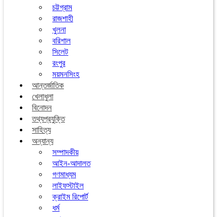
চট্টগ্রাম
রাজশাহী
খুলনা
বরিশাল
সিলেট
রংপুর
ময়মনসিংহ
আন্তর্জাতিক
খেলাধুলা
বিনোদন
তথ্যপ্রযুক্তি
সাহিত্য
অন্যান্য
সম্পাদকীয়
আইন-আদালত
গণমাধ্যম
লাইফস্টাইল
ক্রাইম রিপোর্ট
ধর্ম