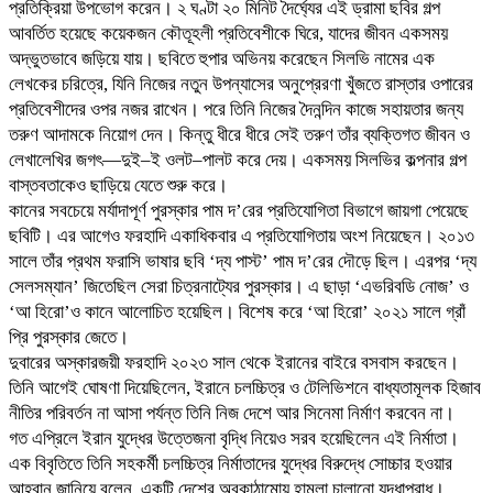
প্রতিক্রিয়া উপভোগ করেন। ২ ঘণ্টা ২০ মিনিট দৈর্ঘ্যের এই ড্রামা ছবির গল্প
আবর্তিত হয়েছে কয়েকজন কৌতূহলী প্রতিবেশীকে ঘিরে, যাদের জীবন একসময়
অদ্ভুতভাবে জড়িয়ে যায়। ছবিতে হুপার অভিনয় করেছেন সিলভি নামের এক
লেখকের চরিত্রে, যিনি নিজের নতুন উপন্যাসের অনুপ্রেরণা খুঁজতে রাস্তার ওপারের
প্রতিবেশীদের ওপর নজর রাখেন। পরে তিনি নিজের দৈনন্দিন কাজে সহায়তার জন্য
তরুণ আদামকে নিয়োগ দেন। কিন্তু ধীরে ধীরে সেই তরুণ তাঁর ব্যক্তিগত জীবন ও
লেখালেখির জগৎ—দুই–ই ওলট–পালট করে দেয়। একসময় সিলভির কল্পনার গল্প
বাস্তবতাকেও ছাড়িয়ে যেতে শুরু করে।
কানের সবচেয়ে মর্যাদাপূর্ণ পুরস্কার পাম দ’রের প্রতিযোগিতা বিভাগে জায়গা পেয়েছে
ছবিটি। এর আগেও ফরহাদি একাধিকবার এ প্রতিযোগিতায় অংশ নিয়েছেন। ২০১৩
সালে তাঁর প্রথম ফরাসি ভাষার ছবি ‘দ্য পাস্ট’ পাম দ’রের দৌড়ে ছিল। এরপর ‘দ্য
সেলসম্যান’ জিতেছিল সেরা চিত্রনাট্যের পুরস্কার। এ ছাড়া ‘এভরিবডি নোজ’ ও
‘আ হিরো’ও কানে আলোচিত হয়েছিল। বিশেষ করে ‘আ হিরো’ ২০২১ সালে গ্রাঁ
প্রি পুরস্কার জেতে।
দুবারের অস্কারজয়ী ফরহাদি ২০২৩ সাল থেকে ইরানের বাইরে বসবাস করছেন।
তিনি আগেই ঘোষণা দিয়েছিলেন, ইরানে চলচ্চিত্র ও টেলিভিশনে বাধ্যতামূলক হিজাব
নীতির পরিবর্তন না আসা পর্যন্ত তিনি নিজ দেশে আর সিনেমা নির্মাণ করবেন না।
গত এপ্রিলে ইরান যুদ্ধের উত্তেজনা বৃদ্ধি নিয়েও সরব হয়েছিলেন এই নির্মাতা।
এক বিবৃতিতে তিনি সহকর্মী চলচ্চিত্র নির্মাতাদের যুদ্ধের বিরুদ্ধে সোচ্চার হওয়ার
আহ্বান জানিয়ে বলেন, একটি দেশের অবকাঠামোয় হামলা চালানো যুদ্ধাপরাধ।