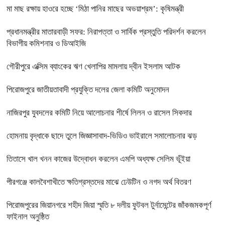
মা মাছ রক্ষায় হাওরে হচ্ছে ‘মিঠা পানির মাছের অভয়াশ্রম’: কৃষিমন্ত্রী
প্রধানমন্ত্রীর মাতারবাড়ী সফর: নিরাপত্তা ও সার্বিক প্রস্তুতি পরিদর্শন করলেন
বিভাগীয় কমিশনার ও ডিআইজি
গৌরীপুরে এক্সিম ব্যাংকের ঋণ খেলাপির মামলায় দ্বীন ইসলাম আটক
পিরোজপুরে জাতীয়তাবাদী প্রযুক্তি দলের জেলা কমিটি অনুমোদন
নাজিরপুর যুবদলের কমিটি নিয়ে আলোচনার শীর্ষে লিলন ও রাসেল সিকদার
হোমনায় বৃদ্ধাকে ছাদে তুলে জিজ্ঞাসাবাদ-ভিডিও ভাইরালে সমালোচনার ঝড়
তিতাসে খাল খনন কাজের উদ্বোধন করলেন এমপি অধ্যক্ষ সেলিম ভূঁইয়া
পীরগঞ্জে কালবৈশাখীতে ক্ষতিগ্রস্তদের মাঝে ঢেউটিন ও নগদ অর্থ বিতরণ
পিরোজপুরের জিয়ানগরে শহীদ জিয়া স্মৃতি ৮ দলীয় ফুটবল টুর্নামেন্টের জাঁকজমকপূর্ণ
ফাইনাল অনুষ্ঠিত