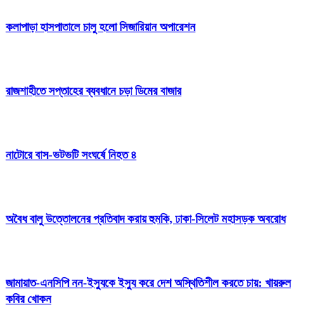
কলাপাড়া হাসপাতালে চালু হলো সিজারিয়ান অপারেশন
রাজশাহীতে সপ্তাহের ব্যবধানে চড়া ডিমের বাজার
নাটোরে বাস-ভটভটি সংঘর্ষে নিহত ৪
অবৈধ বালু উত্তোলনের প্রতিবাদ করায় হুমকি, ঢাকা-সিলেট মহাসড়ক অবরোধ
জামায়াত-এনসিপি নন-ইস্যুকে ইস্যু করে দেশ অস্থিতিশীল করতে চায়: খায়রুল
কবির খোকন